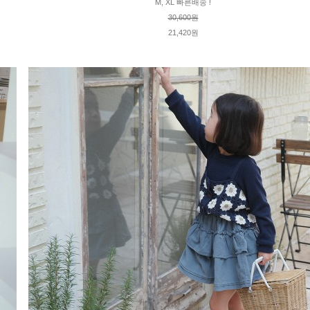
M, XL 빠른배송 !
30,600원
21,420원