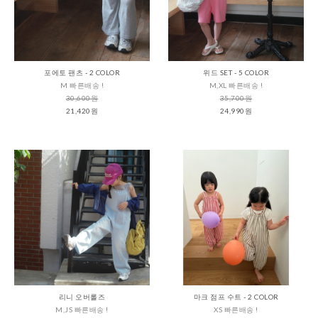
포에토 팬츠 - 2 COLOR
위드 SET - 5 COLOR
M 빠른배송 !
M,XL 빠른배송 !
30,600원
35,700원
21,420원
24,990원
리니 오버롤즈
마크 점프 수트 - 2 COLOR
M,JS 빠른배송 !
XS 빠른배송 !