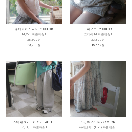
퓨어 레이스 나시 - 2 COLOR
로지 쇼츠 - 2 COLOR
M,XXL 빠른배송 !
그레이 M 빠른배송 !
28,900원
23,800원
20,230원
16,660원
스틱 팬츠 - 3 COLOR + ADULT
아망뜨 스커트 - 2 COLOR
M,JS,JL 빠른배송 !
아이보리 L(L-XL) 빠른배송 !