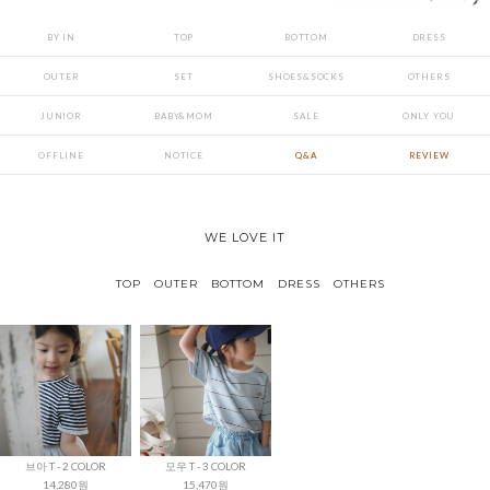
BY IN
TOP
BOTTOM
DRESS
OUTER
SET
SHOES&SOCKS
OTHERS
JUNIOR
BABY&MOM
SALE
ONLY YOU
OFFLINE
NOTICE
Q&A
REVIEW
WE LOVE IT
TOP
OUTER
BOTTOM
DRESS
OTHERS
브아 T - 2 COLOR
모우 T - 3 COLOR
14,280원
15,470원