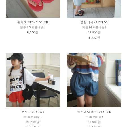
위시 SHOES - 5 COLOR
클림 나시 - 2 COLOR
블루 8.5 빠른배송 !
퍼플 M 빠른배송 !
8,500원
11,900원
8,330원
로프 T - 2 COLOR
해브 데님 팬츠 - 2 COLOR
XL 빠른배송 !
M 빠른배송 !
20,400원
40,800원
14,280원
28,560원