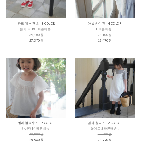
파크 데님 팬츠 - 3 COLOR
아벨 카디건 - 4 COLOR
블랙 M,JXL 빠른배송 !
L 빠른배송 !
39,100원
22,100원
27,370원
15,470원
엘리 블라우스 - 2 COLOR
밀라 원피스 - 2 COLOR
라벤더 M 빠른배송 !
화이트 S 빠른배송 !
40,800원
35,700원
28,560원
24,990원