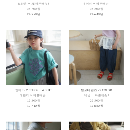
브라운 M,JS 빠른배송 !
네이비 M 빠른배송 !
35,700원
35,200원
24,990원
24,640원
앤더 T - 2 COLOR + ADULT
벨로티 팬츠 - 2 COLOR
메란지 M 빠른배송 !
데님 JL 빠른배송 !
15,300원
25,500원
10,710원
17,850원