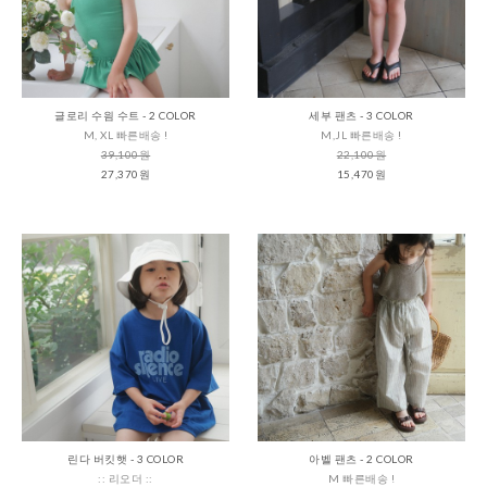
글로리 수읨 수트 - 2 COLOR
세부 팬츠 - 3 COLOR
M, XL 빠른배송 !
M,JL 빠른배송 !
39,100원
22,100원
27,370원
15,470원
린다 버킷햇 - 3 COLOR
아벨 팬츠 - 2 COLOR
:: 리오더 ::
M 빠른배송 !