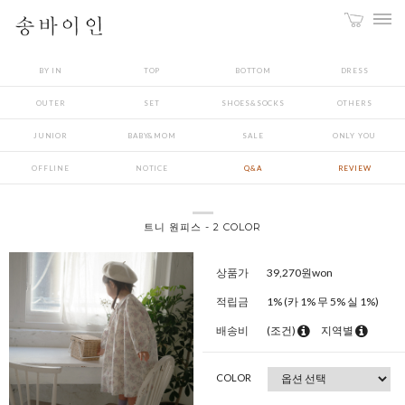
BY IN
TOP
BOTTOM
DRESS
OUTER
SET
SHOES&SOCKS
OTHERS
JUNIOR
BABY&MOM
SALE
ONLY YOU
OFFLINE
NOTICE
Q&A
REVIEW
트니 원피스 - 2 COLOR
상품가
39,270
원won
적립금
1% (카 1% 무 5% 실 1%)
배송비
(조건)
지역별
COLOR