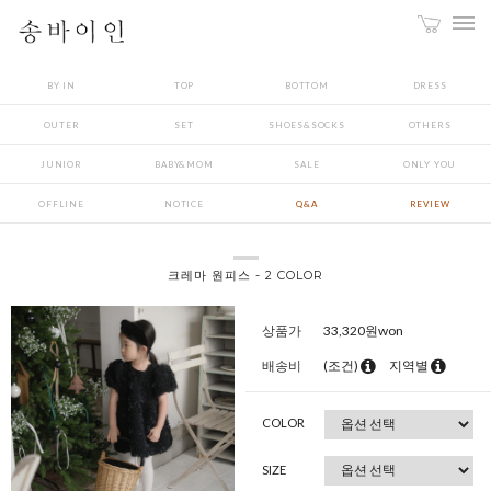
BY IN
TOP
BOTTOM
DRESS
OUTER
SET
SHOES&SOCKS
OTHERS
JUNIOR
BABY&MOM
SALE
ONLY YOU
OFFLINE
NOTICE
Q&A
REVIEW
크레마 원피스 - 2 COLOR
상품가
33,320
원won
배송비
(조건)
지역별
COLOR
SIZE