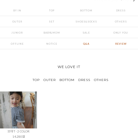
BY IN
TOP
BOTTOM
DRESS
OUTER
SET
SHOES&SOCKS
OTHERS
JUNIOR
BABY&MOM
SALE
ONLY YOU
OFFLINE
NOTICE
Q&A
REVIEW
WE LOVE IT
TOP
OUTER
BOTTOM
DRESS
OTHERS
브아 T - 2 COLOR
14,280원