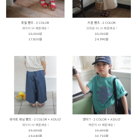
프릴 팬츠 - 2 COLOR
키튼 팬츠 - 2 COLOR
네이비 M 빠른배송 !
브라운 M,JS 빠른배송 !
25,500원
35,700원
17,850원
24,990원
라이트 데님 팬츠 - 2 COLOR + ADULT
앤더 T - 2 COLOR + ADULT
네이비 M 빠른배송 !
메란지 M 빠른배송 !
35,200원
15,300원
24,640원
10,710원