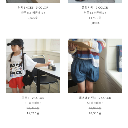
위시 SHOES - 5 COLOR
클림 나시 - 2 COLOR
블루 8.5 빠른배송 !
퍼플 M 빠른배송 !
8,500원
11,900원
8,330원
로프 T - 2 COLOR
해브 데님 팬츠 - 2 COLOR
XL 빠른배송 !
M 빠른배송 !
20,400원
40,800원
14,280원
28,560원