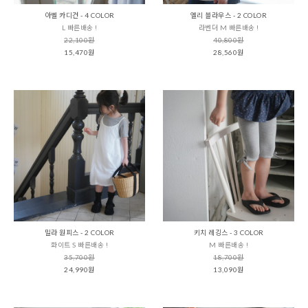
아벨 카디건 - 4 COLOR
엘리 블라우스 - 2 COLOR
L 빠른배송 !
라벤더 M 빠른배송 !
22,100원
40,800원
15,470원
28,560원
밀라 원피스 - 2 COLOR
키치 레깅스 - 3 COLOR
화이트 S 빠른배송 !
M 빠른배송 !
35,700원
18,700원
24,990원
13,090원