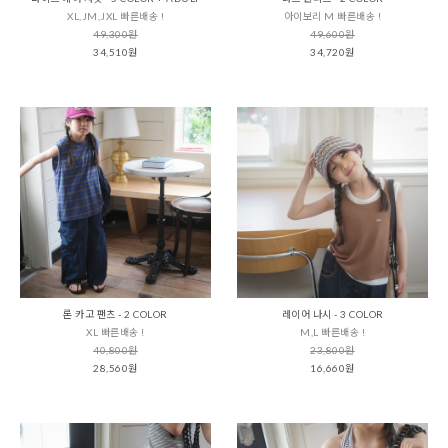
XL,JM,JXL 빠른배송 !
아이보리 M 빠른배송 !
49,300원
49,600원
34,510원
34,720원
론 카고 팬츠 - 2 COLOR
레이어 나시 - 3 COLOR
XL 빠른배송 !
M,L 빠른배송 !
40,800원
23,800원
28,560원
16,660원