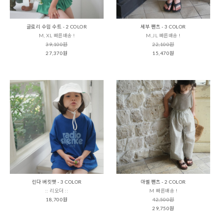
글로리 수읨 수트 - 2 COLOR
세부 팬츠 - 3 COLOR
M, XL 빠른배송 !
M,JL 빠른배송 !
39,100원
22,100원
27,370원
15,470원
린다 버킷햇 - 3 COLOR
아벨 팬츠 - 2 COLOR
:: 리오더 ::
M 빠른배송 !
18,700원
42,500원
29,750원