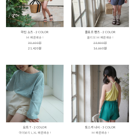
마틴 쇼츠 - 2 COLOR
플로르 팬츠 - 2 COLOR
M 빠른배송 !
올리브 M 빠른배송 !
30,600원
23,800원
21,420원
16,660원
요트 T - 2 COLOR
토스카 나시 - 3 COLOR
아이보리 L,XL 빠른배송 !
M 빠른배송 !