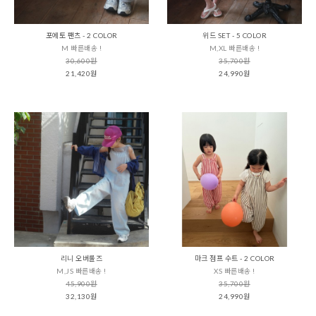
포에토 팬츠 - 2 COLOR
위드 SET - 5 COLOR
M 빠른배송 !
M,XL 빠른배송 !
30,600원
35,700원
21,420원
24,990원
리니 오버롤즈
마크 점프 수트 - 2 COLOR
M,JS 빠른배송 !
XS 빠른배송 !
45,900원
35,700원
32,130원
24,990원