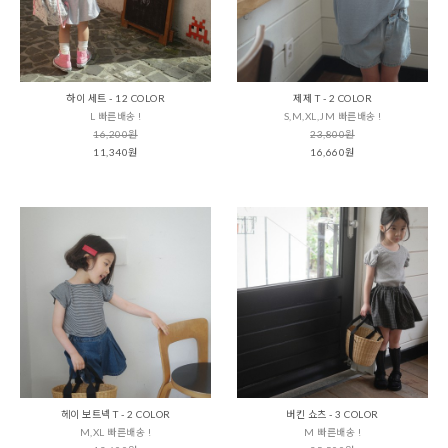
하이 세트 - 12 COLOR
제제 T - 2 COLOR
L 빠른배송 !
S,M,XL,JM 빠른배송 !
16,200원
23,800원
11,340원
16,660원
헤이 보트넥 T - 2 COLOR
버킨 쇼츠 - 3 COLOR
M,XL 빠른배송 !
M 빠른배송 !