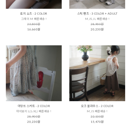
로지 쇼츠 - 2 COLOR
스틱 팬츠 - 3 COLOR + ADULT
그레이 M 빠른배송 !
M,JS,JL 빠른배송 !
23,800원
28,900원
16,660원
20,230원
아망뜨 스커트 - 2 COLOR
오크 블라우스 - 2 COLOR
아이보리 L(L-XL) 빠른배송 !
M,JS 빠른배송 !
28,900원
22,100원
20,230원
15,470원