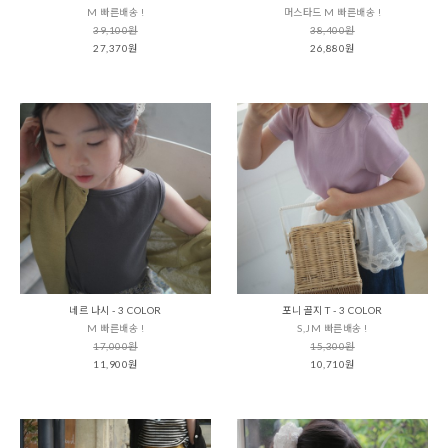
M 빠른배송 !
머스타드 M 빠른배송 !
39,100원
38,400원
27,370원
26,880원
네르 나시 - 3 COLOR
포니 골지 T - 3 COLOR
M 빠른배송 !
S,JM 빠른배송 !
17,000원
15,300원
11,900원
10,710원