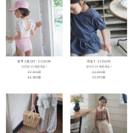
로하 스윔 SET - 2 COLOR
라일 T - 2 COLOR
브라운 M 빠른배송 !
네이비 M 빠른배송 !
37,400원
22,100원
26,180원
15,470원