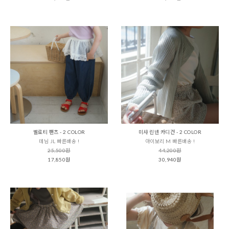
벨로티 팬츠 - 2 COLOR
미샤 린넨 카디건 - 2 COLOR
데님 JL 빠른배송 !
아이보리 M 빠른배송 !
25,500원
44,200원
17,850원
30,940원