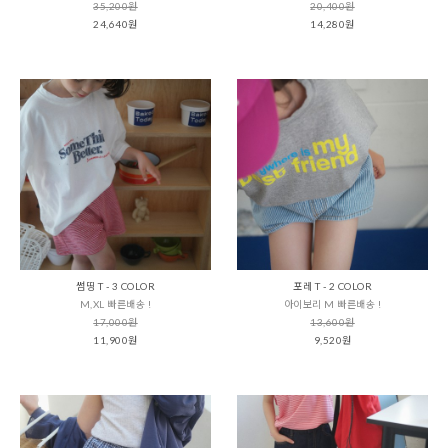
35,200원
20,400원
24,640원
14,280원
썸띵 T - 3 COLOR
포레 T - 2 COLOR
M,XL 빠른배송 !
아이보리 M 빠른배송 !
17,000원
13,600원
11,900원
9,520원