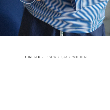
/
/
/
DETAIL INFO
REVIEW
Q&A
WITH ITEM