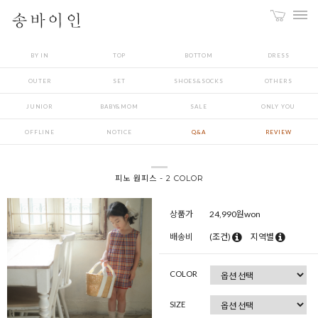
BY IN
TOP
BOTTOM
DRESS
OUTER
SET
SHOES&SOCKS
OTHERS
JUNIOR
BABY&MOM
SALE
ONLY YOU
OFFLINE
NOTICE
Q&A
REVIEW
피노 원피스 - 2 COLOR
상품가
24,990
원won
배송비
(조건)
지역별
COLOR
SIZE