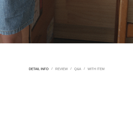
/
/
/
DETAIL INFO
REVIEW
Q&A
WITH ITEM