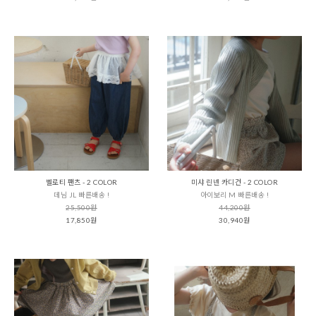
벨로티 팬츠 - 2 COLOR
미샤 린넨 카디건 - 2 COLOR
데님 JL 빠른배송 !
아이보리 M 빠른배송 !
25,500원
44,200원
17,850원
30,940원