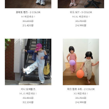
포에토 팬츠 - 2 COLOR
위드 SET - 5 COLOR
M 빠른배송 !
M,XL 빠른배송 !
30,600원
35,700원
21,420원
24,990원
리니 오버롤즈
마크 점프 수트 - 2 COLOR
M,JS 빠른배송 !
XS 빠른배송 !
45,900원
35,700원
32,130원
24,990원