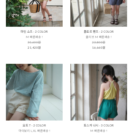
마틴 쇼츠 - 2 COLOR
플로르 팬츠 - 2 COLOR
M 빠른배송 !
올리브 M 빠른배송 !
30,600원
23,800원
21,420원
16,660원
요트 T - 2 COLOR
토스카 나시 - 3 COLOR
아이보리 L,XL 빠른배송 !
M 빠른배송 !