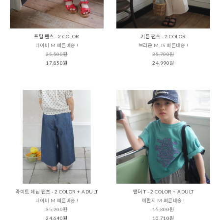
프릴 팬츠 - 2 COLOR
키튼 팬츠 - 2 COLOR
네이비 M 빠른배송 !
브라운 M,JS 빠른배송 !
25,500원
35,700원
17,850원
24,990원
라이트 데님 팬츠 - 2 COLOR + ADULT
앤더 T - 2 COLOR + ADULT
네이비 M 빠른배송 !
메란지 M 빠른배송 !
35,200원
15,300원
24,640원
10,710원