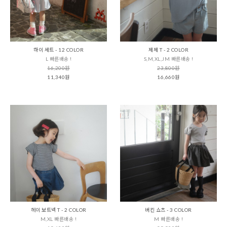
하이 세트 - 12 COLOR
제제 T - 2 COLOR
L 빠른배송 !
S,M,XL,JM 빠른배송 !
16,200원
23,800원
11,340원
16,660원
헤이 보트넥 T - 2 COLOR
버킨 쇼츠 - 3 COLOR
M,XL 빠른배송 !
M 빠른배송 !