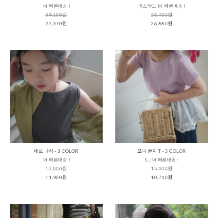
M 빠른배송 !
머스타드 M 빠른배송 !
39,100원
38,400원
27,370원
26,880원
네르 나시 - 3 COLOR
포니 골지 T - 3 COLOR
M 빠른배송 !
S,JM 빠른배송 !
17,000원
15,300원
11,900원
10,710원