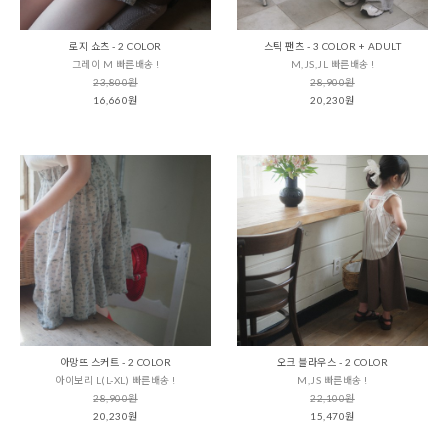
로지 쇼츠 - 2 COLOR
스틱 팬츠 - 3 COLOR + ADULT
그레이 M 빠른배송 !
M,JS,JL 빠른배송 !
23,800원
28,900원
16,660원
20,230원
아망뜨 스커트 - 2 COLOR
오크 블라우스 - 2 COLOR
아이보리 L(L-XL) 빠른배송 !
M,JS 빠른배송 !
28,900원
22,100원
20,230원
15,470원