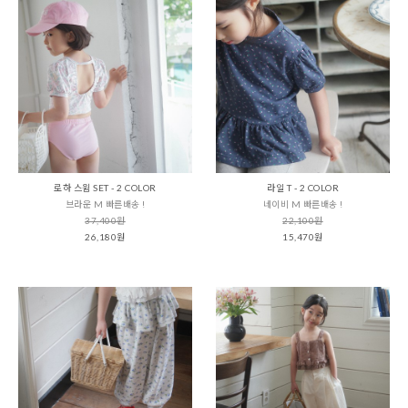
로하 스윔 SET - 2 COLOR
라일 T - 2 COLOR
브라운 M 빠른배송 !
네이비 M 빠른배송 !
37,400원
22,100원
26,180원
15,470원