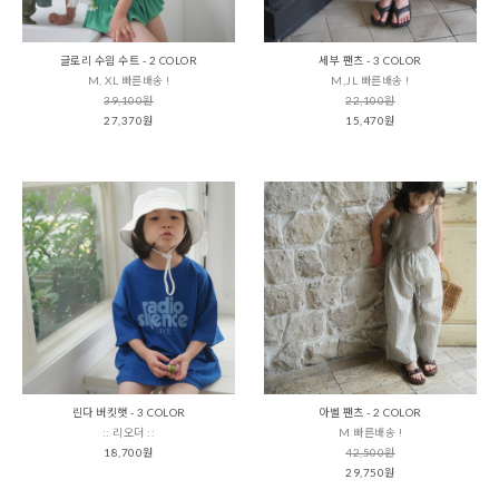
글로리 수읨 수트 - 2 COLOR
세부 팬츠 - 3 COLOR
M, XL 빠른배송 !
M,JL 빠른배송 !
39,100원
22,100원
27,370원
15,470원
린다 버킷햇 - 3 COLOR
아벨 팬츠 - 2 COLOR
:: 리오더 ::
M 빠른배송 !
18,700원
42,500원
29,750원