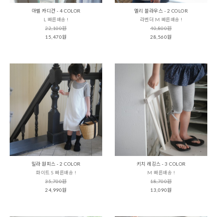
아벨 카디건 - 4 COLOR
엘리 블라우스 - 2 COLOR
L 빠른배송 !
라벤더 M 빠른배송 !
22,100원
40,800원
15,470원
28,560원
밀라 원피스 - 2 COLOR
키치 레깅스 - 3 COLOR
화이트 S 빠른배송 !
M 빠른배송 !
35,700원
18,700원
24,990원
13,090원