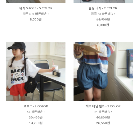
위시 SHOES - 5 COLOR
클림 나시 - 2 COLOR
블루 8.5 빠른배송 !
퍼플 M 빠른배송 !
8,500원
11,900원
8,330원
로프 T - 2 COLOR
해브 데님 팬츠 - 2 COLOR
XL 빠른배송 !
M 빠른배송 !
20,400원
40,800원
14,280원
28,560원