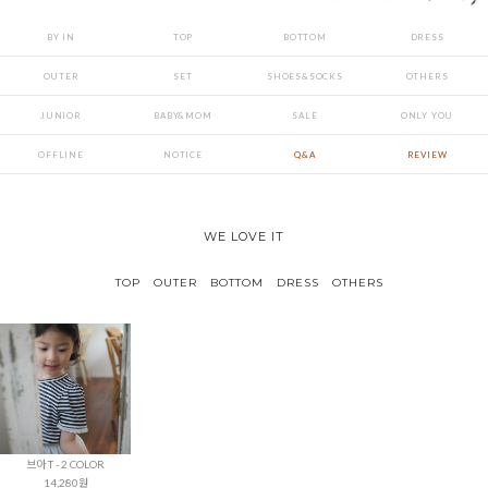
BY IN
TOP
BOTTOM
DRESS
OUTER
SET
SHOES&SOCKS
OTHERS
JUNIOR
BABY&MOM
SALE
ONLY YOU
OFFLINE
NOTICE
Q&A
REVIEW
WE LOVE IT
TOP
OUTER
BOTTOM
DRESS
OTHERS
브아 T - 2 COLOR
14,280원