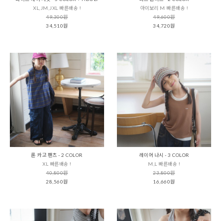
XL,JM,JXL 빠른배송 !
아이보리 M 빠른배송 !
49,300원
49,600원
34,510원
34,720원
론 카고 팬츠 - 2 COLOR
레이어 나시 - 3 COLOR
XL 빠른배송 !
M,L 빠른배송 !
40,800원
23,800원
28,560원
16,660원