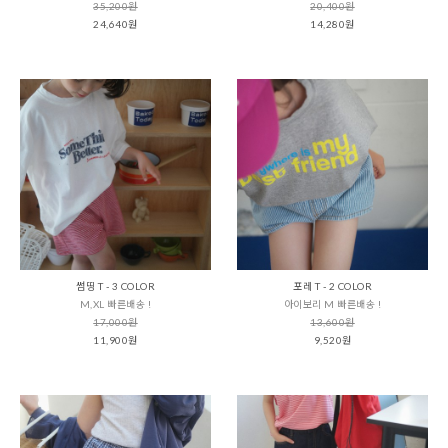
35,200원
20,400원
24,640원
14,280원
썸띵 T - 3 COLOR
포레 T - 2 COLOR
M,XL 빠른배송 !
아이보리 M 빠른배송 !
17,000원
13,600원
11,900원
9,520원