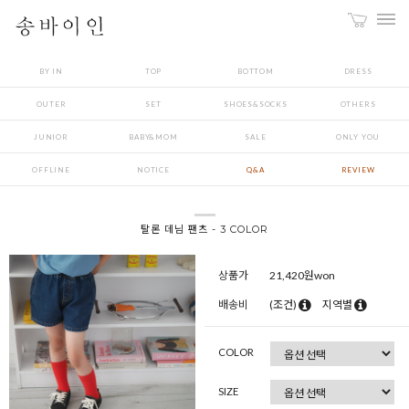
BY IN
TOP
BOTTOM
DRESS
OUTER
SET
SHOES&SOCKS
OTHERS
JUNIOR
BABY&MOM
SALE
ONLY YOU
OFFLINE
NOTICE
Q&A
REVIEW
탈론 데님 팬츠 - 3 COLOR
상품가
21,420
원won
배송비
(조건)
지역별
COLOR
SIZE