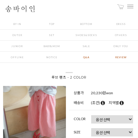
BY IN
TOP
BOTTOM
DRESS
OUTER
SET
SHOES&SOCKS
OTHERS
JUNIOR
BABY&MOM
SALE
ONLY YOU
OFFLINE
NOTICE
Q&A
REVIEW
루브 팬츠 - 2 COLOR
상품가
20,230
원won
배송비
(조건)
지역별
COLOR
SIZE