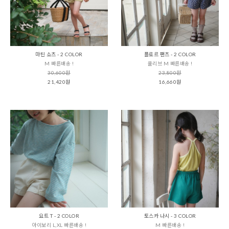
마틴 쇼츠 - 2 COLOR
플로르 팬츠 - 2 COLOR
M 빠른배송 !
올리브 M 빠른배송 !
30,600원
23,800원
21,420원
16,660원
요트 T - 2 COLOR
토스카 나시 - 3 COLOR
아이보리 L,XL 빠른배송 !
M 빠른배송 !