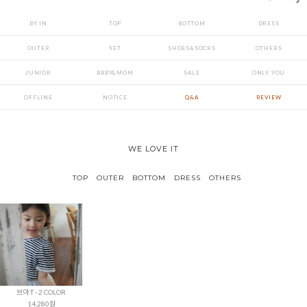
BY IN
TOP
BOTTOM
DRESS
OUTER
SET
SHOES&SOCKS
OTHERS
JUNIOR
BABY&MOM
SALE
ONLY YOU
OFFLINE
NOTICE
Q&A
REVIEW
WE LOVE IT
TOP
OUTER
BOTTOM
DRESS
OTHERS
브아 T - 2 COLOR
14,280원