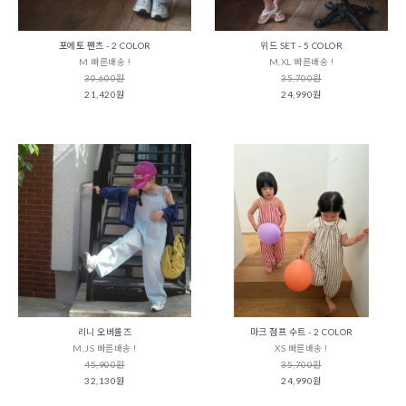
포에토 팬츠 - 2 COLOR
위드 SET - 5 COLOR
M 빠른배송 !
M,XL 빠른배송 !
30,600원
35,700원
21,420원
24,990원
리니 오버롤즈
마크 점프 수트 - 2 COLOR
M,JS 빠른배송 !
XS 빠른배송 !
45,900원
35,700원
32,130원
24,990원