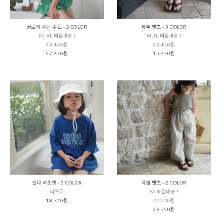
글로리 수읨 수트 - 2 COLOR
세부 팬츠 - 3 COLOR
M, XL 빠른배송 !
M,JL 빠른배송 !
39,100원
22,100원
27,370원
15,470원
린다 버킷햇 - 3 COLOR
아벨 팬츠 - 2 COLOR
:: 리오더 ::
M 빠른배송 !
18,700원
42,500원
29,750원