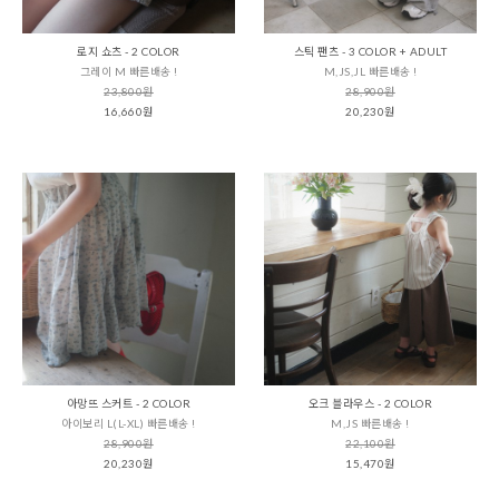
로지 쇼츠 - 2 COLOR
스틱 팬츠 - 3 COLOR + ADULT
그레이 M 빠른배송 !
M,JS,JL 빠른배송 !
23,800원
28,900원
16,660원
20,230원
아망뜨 스커트 - 2 COLOR
오크 블라우스 - 2 COLOR
아이보리 L(L-XL) 빠른배송 !
M,JS 빠른배송 !
28,900원
22,100원
20,230원
15,470원