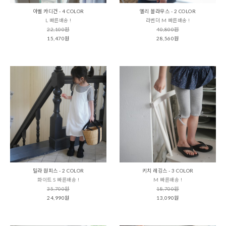
아벨 카디건 - 4 COLOR
엘리 블라우스 - 2 COLOR
L 빠른배송 !
라벤더 M 빠른배송 !
22,100원
40,800원
15,470원
28,560원
밀라 원피스 - 2 COLOR
키치 레깅스 - 3 COLOR
화이트 S 빠른배송 !
M 빠른배송 !
35,700원
18,700원
24,990원
13,090원