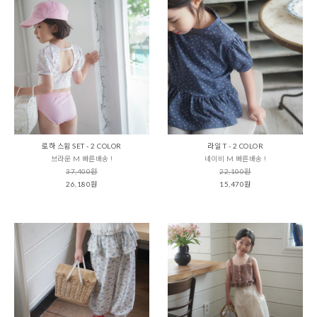
로하 스윔 SET - 2 COLOR
라일 T - 2 COLOR
브라운 M 빠른배송 !
네이비 M 빠른배송 !
37,400원
22,100원
26,180원
15,470원