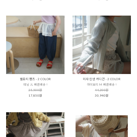
벨로티 팬츠 - 2 COLOR
미샤 린넨 카디건 - 2 COLOR
데님 JL 빠른배송 !
아이보리 M 빠른배송 !
25,500원
44,200원
17,850원
30,940원