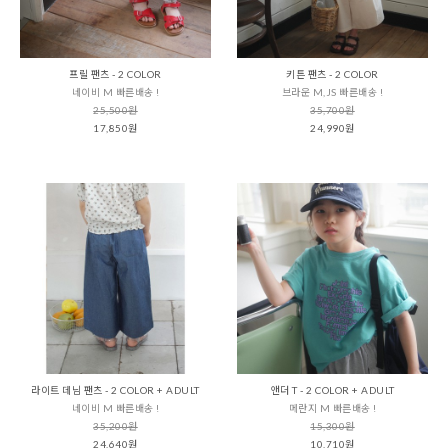
프릴 팬츠 - 2 COLOR
키튼 팬츠 - 2 COLOR
네이비 M 빠른배송 !
브라운 M,JS 빠른배송 !
25,500원
35,700원
17,850원
24,990원
라이트 데님 팬츠 - 2 COLOR + ADULT
앤더 T - 2 COLOR + ADULT
네이비 M 빠른배송 !
메란지 M 빠른배송 !
35,200원
15,300원
24,640원
10,710원