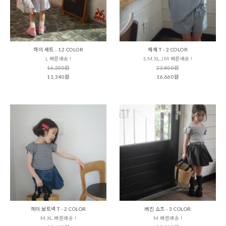
하이 세트 - 12 COLOR
제제 T - 2 COLOR
L 빠른배송 !
S,M,XL,JM 빠른배송 !
16,200원
23,800원
11,340원
16,660원
헤이 보트넥 T - 2 COLOR
버킨 쇼츠 - 3 COLOR
M,XL 빠른배송 !
M 빠른배송 !