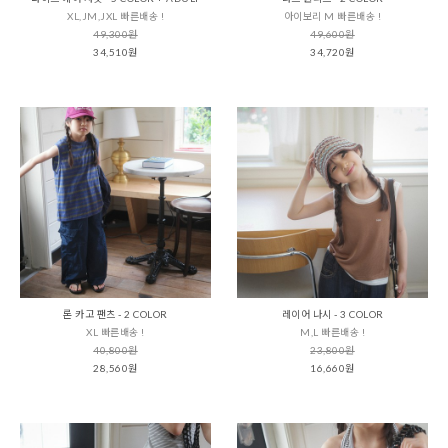
XL,JM,JXL 빠른배송 !
아이보리 M 빠른배송 !
49,300원
49,600원
34,510원
34,720원
론 카고 팬츠 - 2 COLOR
레이어 나시 - 3 COLOR
XL 빠른배송 !
M,L 빠른배송 !
40,800원
23,800원
28,560원
16,660원