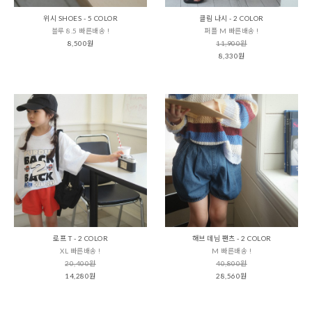
위시 SHOES - 5 COLOR
클림 나시 - 2 COLOR
블루 8.5 빠른배송 !
퍼플 M 빠른배송 !
8,500원
11,900원
8,330원
로프 T - 2 COLOR
해브 데님 팬츠 - 2 COLOR
XL 빠른배송 !
M 빠른배송 !
20,400원
40,800원
14,280원
28,560원