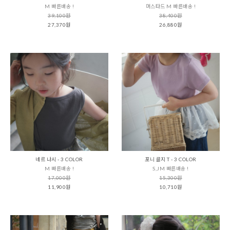
M 빠른배송 !
머스타드 M 빠른배송 !
39,100원
38,400원
27,370원
26,880원
네르 나시 - 3 COLOR
포니 골지 T - 3 COLOR
M 빠른배송 !
S,JM 빠른배송 !
17,000원
15,300원
11,900원
10,710원