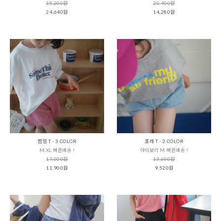
35,200원
20,400원
24,640원
14,280원
썸띵 T - 3 COLOR
포레 T - 2 COLOR
M,XL 빠른배송 !
아이보리 M 빠른배송 !
17,000원
13,600원
11,900원
9,520원