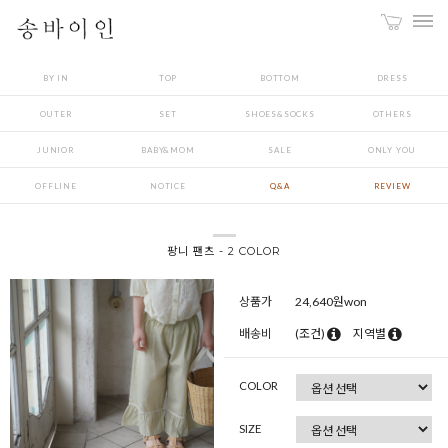
BY IN
TOP
BOTTOM
DRESS
OUTER
SET
SHOES&SOCKS
OTHERS
JUNIOR
BABY&MOM
SALE
ONLY YOU
OFFLINE
NOTICE
Q&A
REVIEW
팡니 팬츠 - 2 COLOR
상품가
24,640
원won
배송비
(조건)
지역별
COLOR
SIZE