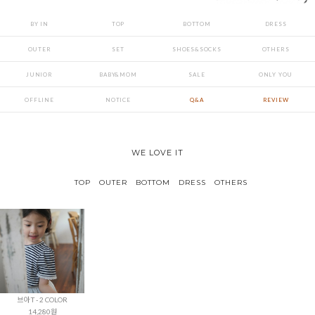
BY IN
TOP
BOTTOM
DRESS
OUTER
SET
SHOES&SOCKS
OTHERS
JUNIOR
BABY&MOM
SALE
ONLY YOU
OFFLINE
NOTICE
Q&A
REVIEW
WE LOVE IT
TOP
OUTER
BOTTOM
DRESS
OTHERS
브아 T - 2 COLOR
14,280원