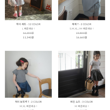
하이 세트 - 12 COLOR
제제 T - 2 COLOR
L 빠른배송 !
S,M,XL,JM 빠른배송 !
16,200원
23,800원
11,340원
16,660원
헤이 보트넥 T - 2 COLOR
버킨 쇼츠 - 3 COLOR
M,XL 빠른배송 !
M 빠른배송 !