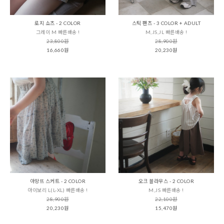
로지 쇼츠 - 2 COLOR
스틱 팬츠 - 3 COLOR + ADULT
그레이 M 빠른배송 !
M,JS,JL 빠른배송 !
23,800원
28,900원
16,660원
20,230원
아망뜨 스커트 - 2 COLOR
오크 블라우스 - 2 COLOR
아이보리 L(L-XL) 빠른배송 !
M,JS 빠른배송 !
28,900원
22,100원
20,230원
15,470원