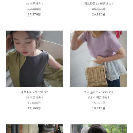
M 빠른배송 !
머스타드 M 빠른배송 !
39,100원
38,400원
27,370원
26,880원
네르 나시 - 3 COLOR
포니 골지 T - 3 COLOR
M 빠른배송 !
S,JM 빠른배송 !
17,000원
15,300원
11,900원
10,710원