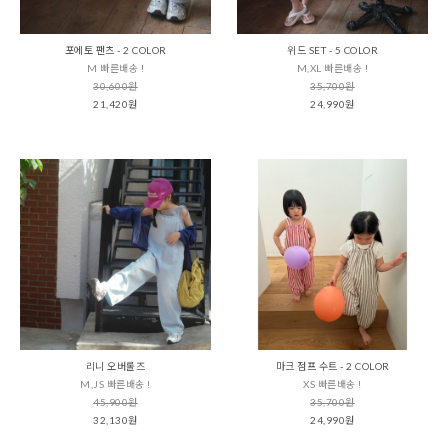
포에토 팬츠 - 2 COLOR
위드 SET - 5 COLOR
M 빠른배송 !
M,XL 빠른배송 !
30,600원
35,700원
21,420원
24,990원
리니 오버롤즈
마크 점프 수트 - 2 COLOR
M,JS 빠른배송 !
XS 빠른배송 !
45,900원
35,700원
32,130원
24,990원