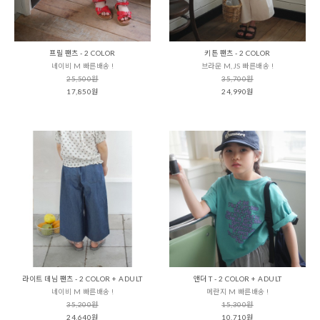
프릴 팬츠 - 2 COLOR
키튼 팬츠 - 2 COLOR
네이비 M 빠른배송 !
브라운 M,JS 빠른배송 !
25,500원
35,700원
17,850원
24,990원
라이트 데님 팬츠 - 2 COLOR + ADULT
앤더 T - 2 COLOR + ADULT
네이비 M 빠른배송 !
메란지 M 빠른배송 !
35,200원
15,300원
24,640원
10,710원