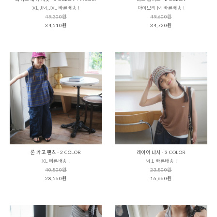
XL,JM,JXL 빠른배송 !
아이보리 M 빠른배송 !
49,300원
49,600원
34,510원
34,720원
론 카고 팬츠 - 2 COLOR
레이어 나시 - 3 COLOR
XL 빠른배송 !
M,L 빠른배송 !
40,800원
23,800원
28,560원
16,660원