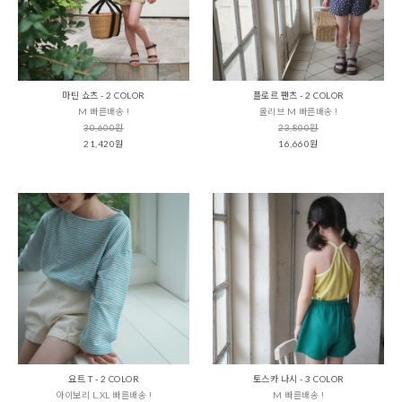
마틴 쇼츠 - 2 COLOR
플로르 팬츠 - 2 COLOR
M 빠른배송 !
올리브 M 빠른배송 !
30,600원
23,800원
21,420원
16,660원
요트 T - 2 COLOR
토스카 나시 - 3 COLOR
아이보리 L,XL 빠른배송 !
M 빠른배송 !