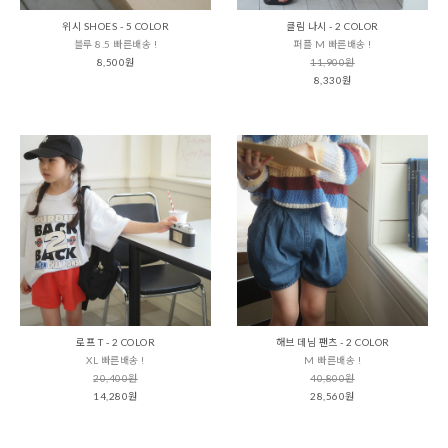
위시 SHOES - 5 COLOR
클림 나시 - 2 COLOR
블루 8.5 빠른배송 !
퍼플 M 빠른배송 !
8,500원
11,900원
8,330원
로프 T - 2 COLOR
해브 데님 팬츠 - 2 COLOR
XL 빠른배송 !
M 빠른배송 !
20,400원
40,800원
14,280원
28,560원