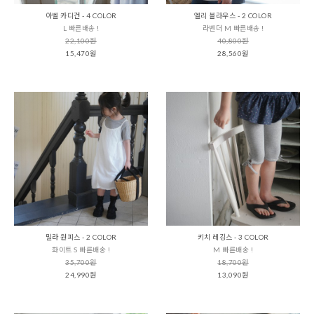
아벨 카디건 - 4 COLOR
엘리 블라우스 - 2 COLOR
L 빠른배송 !
라벤더 M 빠른배송 !
22,100원
40,800원
15,470원
28,560원
밀라 원피스 - 2 COLOR
키치 레깅스 - 3 COLOR
화이트 S 빠른배송 !
M 빠른배송 !
35,700원
18,700원
24,990원
13,090원