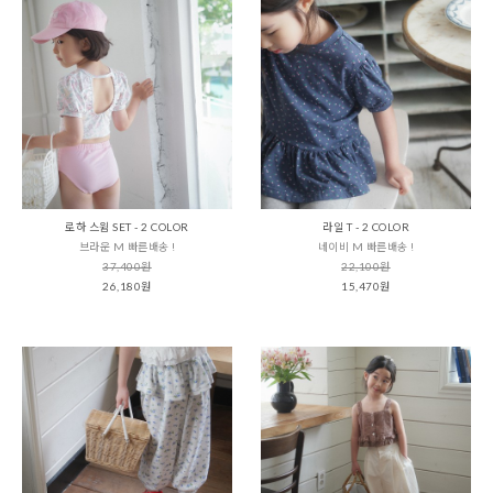
로하 스윔 SET - 2 COLOR
라일 T - 2 COLOR
브라운 M 빠른배송 !
네이비 M 빠른배송 !
37,400원
22,100원
26,180원
15,470원