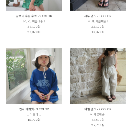
글로리 수읨 수트 - 2 COLOR
세부 팬츠 - 3 COLOR
M, XL 빠른배송 !
M,JL 빠른배송 !
39,100원
22,100원
27,370원
15,470원
린다 버킷햇 - 3 COLOR
아벨 팬츠 - 2 COLOR
:: 리오더 ::
M 빠른배송 !
18,700원
42,500원
29,750원