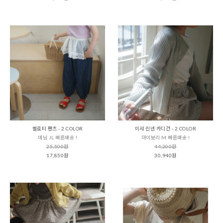
벨로티 팬츠 - 2 COLOR
미샤 린넨 카디건 - 2 COLOR
데님 JL 빠른배송 !
아이보리 M 빠른배송 !
25,500원
44,200원
17,850원
30,940원