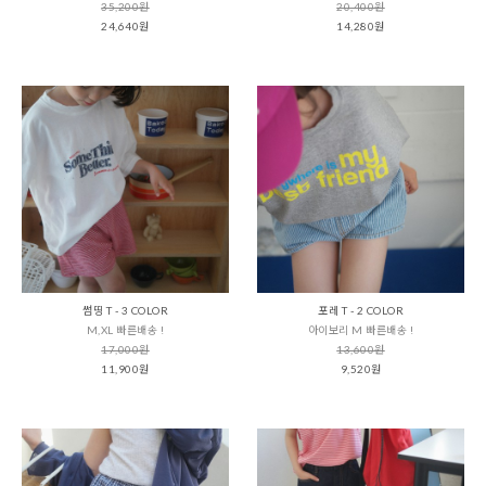
35,200원
20,400원
24,640원
14,280원
썸띵 T - 3 COLOR
포레 T - 2 COLOR
M,XL 빠른배송 !
아이보리 M 빠른배송 !
17,000원
13,600원
11,900원
9,520원