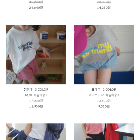
35,200원
20,400원
24,640원
14,280원
썸띵 T - 3 COLOR
포레 T - 2 COLOR
M,XL 빠른배송 !
아이보리 M 빠른배송 !
17,000원
13,600원
11,900원
9,520원