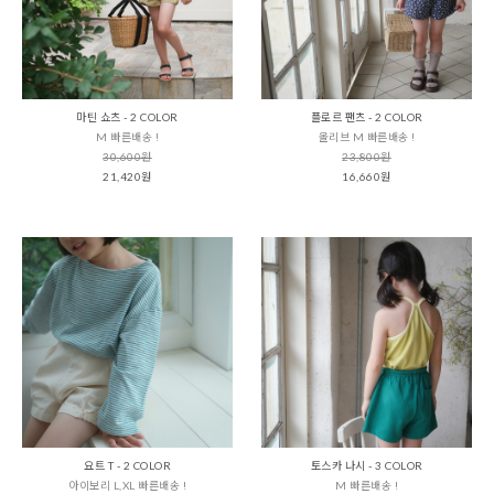
마틴 쇼츠 - 2 COLOR
플로르 팬츠 - 2 COLOR
M 빠른배송 !
올리브 M 빠른배송 !
30,600원
23,800원
21,420원
16,660원
요트 T - 2 COLOR
토스카 나시 - 3 COLOR
아이보리 L,XL 빠른배송 !
M 빠른배송 !