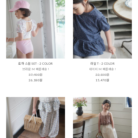
로하 스윔 SET - 2 COLOR
라일 T - 2 COLOR
브라운 M 빠른배송 !
네이비 M 빠른배송 !
37,400원
22,100원
26,180원
15,470원