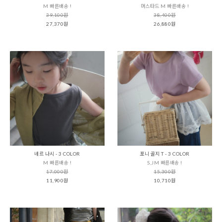
M 빠른배송 !
머스타드 M 빠른배송 !
39,100원
38,400원
27,370원
26,880원
네르 나시 - 3 COLOR
포니 골지 T - 3 COLOR
M 빠른배송 !
S,JM 빠른배송 !
17,000원
15,300원
11,900원
10,710원