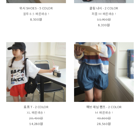
위시 SHOES - 5 COLOR
클림 나시 - 2 COLOR
블루 8.5 빠른배송 !
퍼플 M 빠른배송 !
8,500원
11,900원
8,330원
로프 T - 2 COLOR
해브 데님 팬츠 - 2 COLOR
XL 빠른배송 !
M 빠른배송 !
20,400원
40,800원
14,280원
28,560원