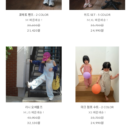
포에토 팬츠 - 2 COLOR
위드 SET - 5 COLOR
M 빠른배송 !
M,XL 빠른배송 !
30,600원
35,700원
21,420원
24,990원
리니 오버롤즈
마크 점프 수트 - 2 COLOR
M,JS 빠른배송 !
XS 빠른배송 !
45,900원
35,700원
32,130원
24,990원