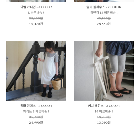
아벨 카디건 - 4 COLOR
엘리 블라우스 - 2 COLOR
L 빠른배송 !
라벤더 M 빠른배송 !
22,100원
40,800원
15,470원
28,560원
밀라 원피스 - 2 COLOR
키치 레깅스 - 3 COLOR
화이트 S 빠른배송 !
M 빠른배송 !
35,700원
18,700원
24,990원
13,090원