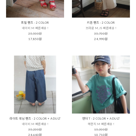
프릴 팬츠 - 2 COLOR
키튼 팬츠 - 2 COLOR
네이비 M 빠른배송 !
브라운 M,JS 빠른배송 !
25,500원
35,700원
17,850원
24,990원
라이트 데님 팬츠 - 2 COLOR + ADULT
앤더 T - 2 COLOR + ADULT
네이비 M 빠른배송 !
메란지 M 빠른배송 !
35,200원
15,300원
24,640원
10,710원