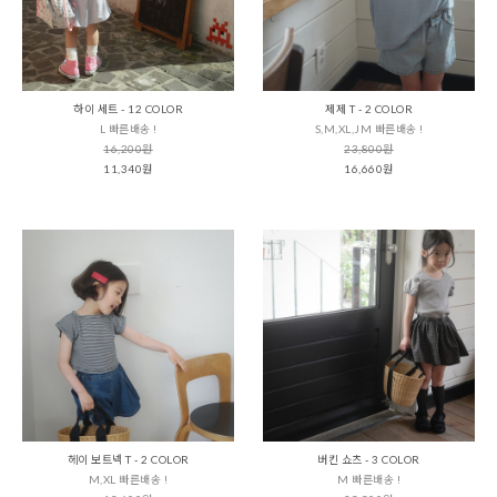
하이 세트 - 12 COLOR
제제 T - 2 COLOR
L 빠른배송 !
S,M,XL,JM 빠른배송 !
16,200원
23,800원
11,340원
16,660원
헤이 보트넥 T - 2 COLOR
버킨 쇼츠 - 3 COLOR
M,XL 빠른배송 !
M 빠른배송 !