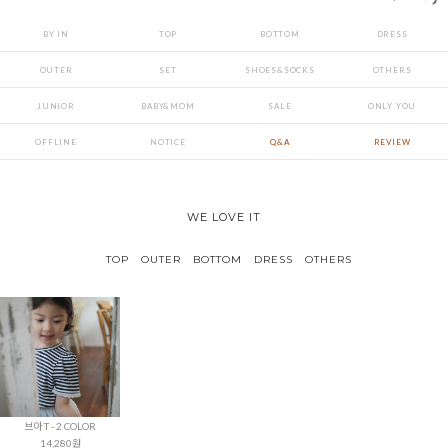
BY IN
TOP
BOTTOM
DRESS
OUTER
SET
SHOES&SOCKS
OTHERS
JUNIOR
BABY&MOM
SALE
ONLY YOU
OFFLINE
NOTICE
Q&A
REVIEW
WE LOVE IT
TOP
OUTER
BOTTOM
DRESS
OTHERS
브아 T - 2 COLOR
14,280원