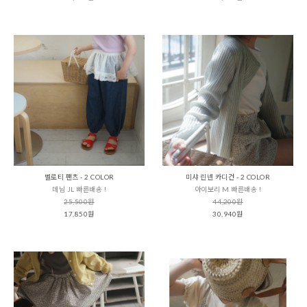
벨로티 팬츠 - 2 COLOR
미샤 린넨 카디건 - 2 COLOR
데님 JL 빠른배송 !
아이보리 M 빠른배송 !
25,500원
44,200원
17,850원
30,940원