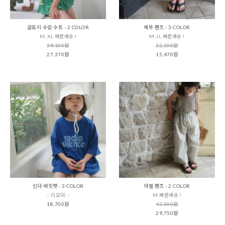
글로리 수읨 수트 - 2 COLOR
세부 팬츠 - 3 COLOR
M, XL 빠른배송 !
M,JL 빠른배송 !
39,100원
22,100원
27,370원
15,470원
린다 버킷햇 - 3 COLOR
아벨 팬츠 - 2 COLOR
:: 리오더 ::
M 빠른배송 !
18,700원
42,500원
29,750원