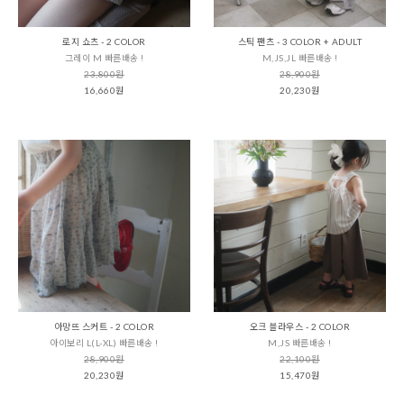
로지 쇼츠 - 2 COLOR
스틱 팬츠 - 3 COLOR + ADULT
그레이 M 빠른배송 !
M,JS,JL 빠른배송 !
23,800원
28,900원
16,660원
20,230원
아망뜨 스커트 - 2 COLOR
오크 블라우스 - 2 COLOR
아이보리 L(L-XL) 빠른배송 !
M,JS 빠른배송 !
28,900원
22,100원
20,230원
15,470원