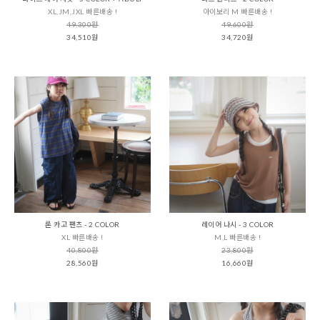
XL,JM,JXL 빠른배송 !
아이보리 M 빠른배송 !
49,300원
49,600원
34,510원
34,720원
론 카고 팬츠 - 2 COLOR
레이어 나시 - 3 COLOR
XL 빠른배송 !
M,L 빠른배송 !
40,800원
23,800원
28,560원
16,660원