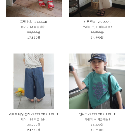
프릴 팬츠 - 2 COLOR
키튼 팬츠 - 2 COLOR
네이비 M 빠른배송 !
브라운 M,JS 빠른배송 !
25,500원
35,700원
17,850원
24,990원
라이트 데님 팬츠 - 2 COLOR + ADULT
앤더 T - 2 COLOR + ADULT
네이비 M 빠른배송 !
메란지 M 빠른배송 !
35,200원
15,300원
24,640원
10,710원