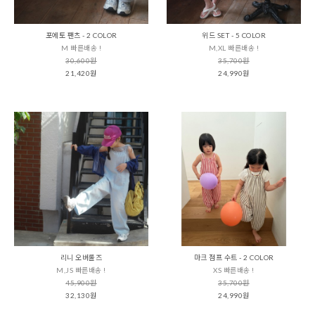
포에토 팬츠 - 2 COLOR
위드 SET - 5 COLOR
M 빠른배송 !
M,XL 빠른배송 !
30,600원
35,700원
21,420원
24,990원
리니 오버롤즈
마크 점프 수트 - 2 COLOR
M,JS 빠른배송 !
XS 빠른배송 !
45,900원
35,700원
32,130원
24,990원