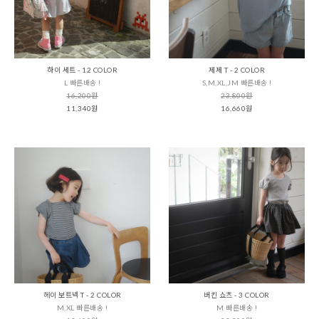
하이 세트 - 12 COLOR
제제 T - 2 COLOR
L 빠른배송 !
S,M,XL,JM 빠른배송 !
16,200원
23,800원
11,340원
16,660원
헤이 보트넥 T - 2 COLOR
버킨 쇼츠 - 3 COLOR
M,XL 빠른배송 !
M 빠른배송 !