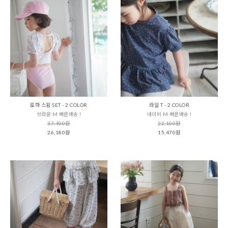
로하 스윔 SET - 2 COLOR
라일 T - 2 COLOR
브라운 M 빠른배송 !
네이비 M 빠른배송 !
37,400원
22,100원
26,180원
15,470원