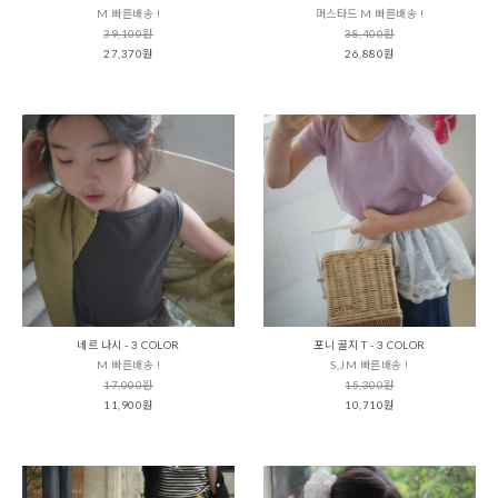
M 빠른배송 !
머스타드 M 빠른배송 !
39,100원
38,400원
27,370원
26,880원
네르 나시 - 3 COLOR
포니 골지 T - 3 COLOR
M 빠른배송 !
S,JM 빠른배송 !
17,000원
15,300원
11,900원
10,710원