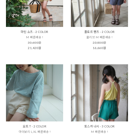
마틴 쇼츠 - 2 COLOR
플로르 팬츠 - 2 COLOR
M 빠른배송 !
올리브 M 빠른배송 !
30,600원
23,800원
21,420원
16,660원
요트 T - 2 COLOR
토스카 나시 - 3 COLOR
아이보리 L,XL 빠른배송 !
M 빠른배송 !