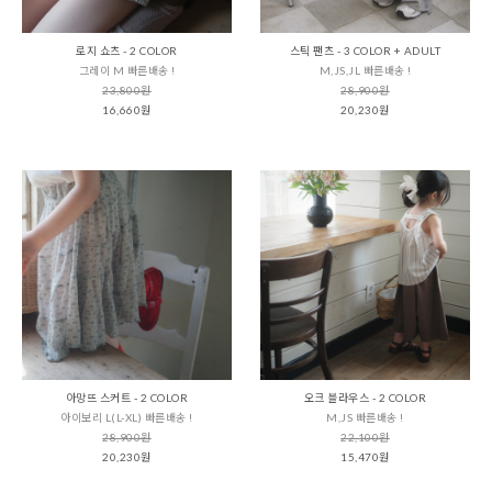
로지 쇼츠 - 2 COLOR
스틱 팬츠 - 3 COLOR + ADULT
그레이 M 빠른배송 !
M,JS,JL 빠른배송 !
23,800원
28,900원
16,660원
20,230원
아망뜨 스커트 - 2 COLOR
오크 블라우스 - 2 COLOR
아이보리 L(L-XL) 빠른배송 !
M,JS 빠른배송 !
28,900원
22,100원
20,230원
15,470원