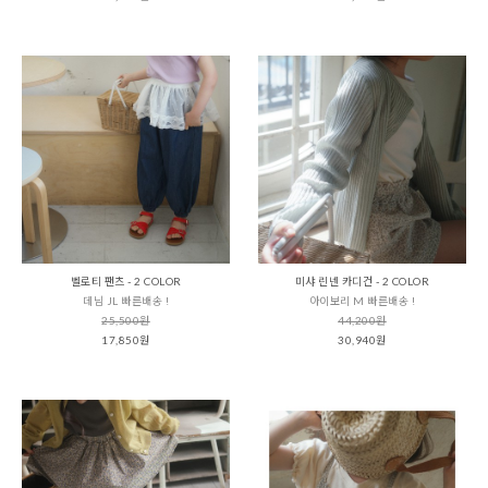
벨로티 팬츠 - 2 COLOR
미샤 린넨 카디건 - 2 COLOR
데님 JL 빠른배송 !
아이보리 M 빠른배송 !
25,500원
44,200원
17,850원
30,940원