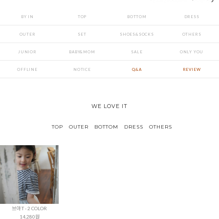
BY IN
TOP
BOTTOM
DRESS
OUTER
SET
SHOES&SOCKS
OTHERS
JUNIOR
BABY&MOM
SALE
ONLY YOU
OFFLINE
NOTICE
Q&A
REVIEW
WE LOVE IT
TOP
OUTER
BOTTOM
DRESS
OTHERS
브아 T - 2 COLOR
14,280원