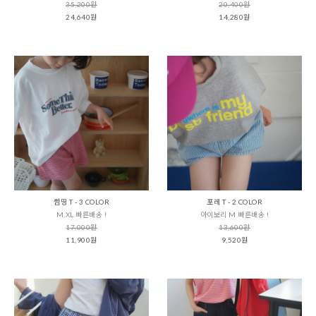
35,200원
20,400원
24,640원
14,280원
썸띵 T - 3 COLOR
포레 T - 2 COLOR
M,XL 빠른배송 !
아이보리 M 빠른배송 !
17,000원
13,600원
11,900원
9,520원