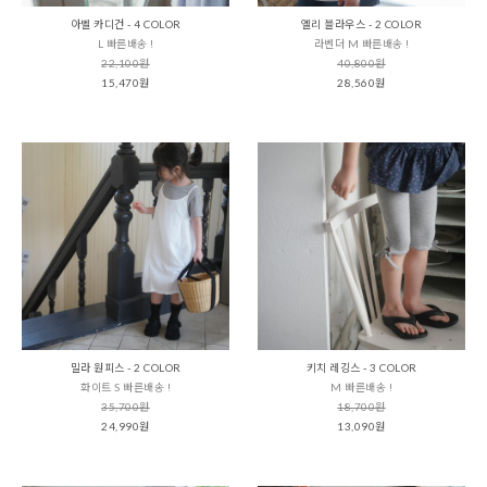
아벨 카디건 - 4 COLOR
엘리 블라우스 - 2 COLOR
L 빠른배송 !
라벤더 M 빠른배송 !
22,100원
40,800원
15,470원
28,560원
밀라 원피스 - 2 COLOR
키치 레깅스 - 3 COLOR
화이트 S 빠른배송 !
M 빠른배송 !
35,700원
18,700원
24,990원
13,090원