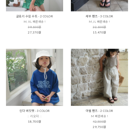
글로리 수읨 수트 - 2 COLOR
세부 팬츠 - 3 COLOR
M, XL 빠른배송 !
M,JL 빠른배송 !
39,100원
22,100원
27,370원
15,470원
린다 버킷햇 - 3 COLOR
아벨 팬츠 - 2 COLOR
:: 리오더 ::
M 빠른배송 !
18,700원
42,500원
29,750원