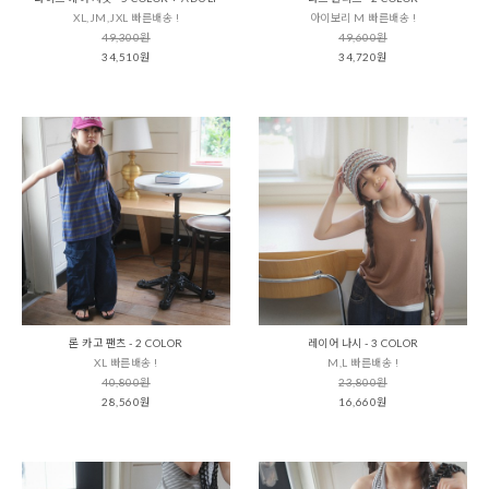
XL,JM,JXL 빠른배송 !
아이보리 M 빠른배송 !
49,300원
49,600원
34,510원
34,720원
론 카고 팬츠 - 2 COLOR
레이어 나시 - 3 COLOR
XL 빠른배송 !
M,L 빠른배송 !
40,800원
23,800원
28,560원
16,660원