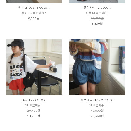
위시 SHOES - 5 COLOR
클림 나시 - 2 COLOR
블루 8.5 빠른배송 !
퍼플 M 빠른배송 !
8,500원
11,900원
8,330원
로프 T - 2 COLOR
해브 데님 팬츠 - 2 COLOR
XL 빠른배송 !
M 빠른배송 !
20,400원
40,800원
14,280원
28,560원