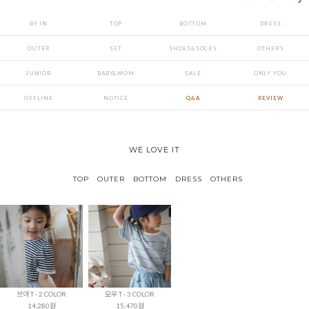
BY IN
TOP
BOTTOM
DRESS
OUTER
SET
SHOES&SOCKS
OTHERS
JUNIOR
BABY&MOM
SALE
ONLY YOU
OFFLINE
NOTICE
Q&A
REVIEW
WE LOVE IT
TOP
OUTER
BOTTOM
DRESS
OTHERS
브아 T - 2 COLOR
모우 T - 3 COLOR
14,280원
15,470원