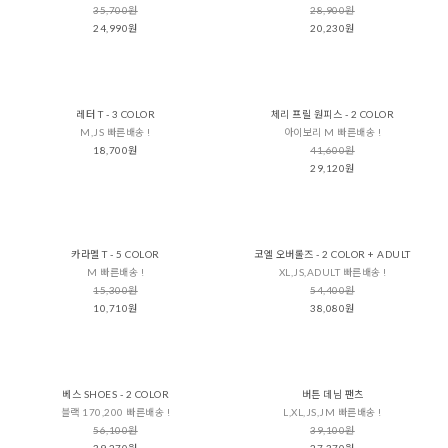
35,700원
28,900원
24,990원
20,230원
레터 T - 3 COLOR
체리 프릴 원피스 - 2 COLOR
M,JS 빠른배송 !
아이보리 M 빠른배송 !
18,700원
41,600원
29,120원
카라멜 T - 5 COLOR
코엘 오버롤즈 - 2 COLOR + ADULT
M 빠른배송 !
XL,JS,ADULT 빠른배송 !
15,300원
54,400원
10,710원
38,080원
베스 SHOES - 2 COLOR
버튼 데님 팬츠
블랙 170,200 빠른배송 !
L,XL,JS,JM 빠른배송 !
56,100원
39,100원
39,270원
27,370원