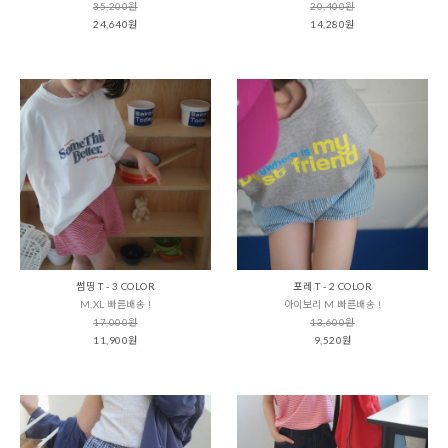
35,200원
20,400원
24,640원
14,280원
썸띵 T - 3 COLOR
포레 T - 2 COLOR
M,XL 빠른배송 !
아이보리 M 빠른배송 !
17,000원
13,600원
11,900원
9,520원