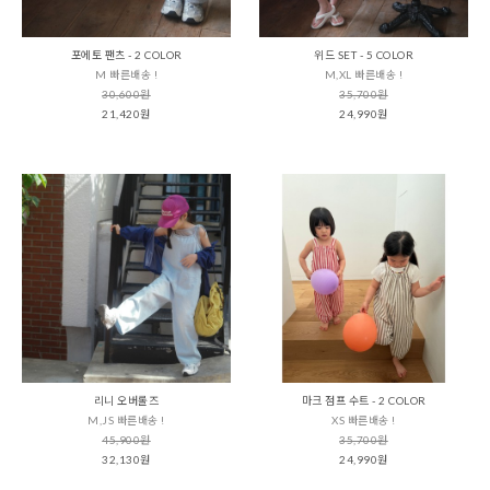
포에토 팬츠 - 2 COLOR
위드 SET - 5 COLOR
M 빠른배송 !
M,XL 빠른배송 !
30,600원
35,700원
21,420원
24,990원
리니 오버롤즈
마크 점프 수트 - 2 COLOR
M,JS 빠른배송 !
XS 빠른배송 !
45,900원
35,700원
32,130원
24,990원