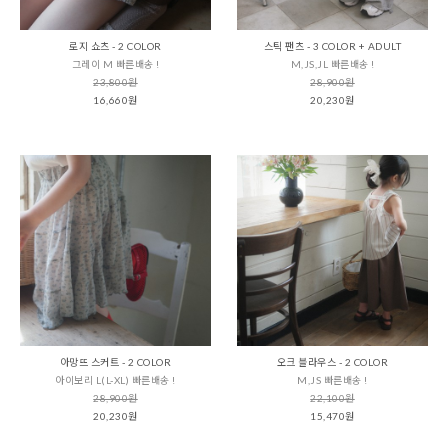
로지 쇼츠 - 2 COLOR
스틱 팬츠 - 3 COLOR + ADULT
그레이 M 빠른배송 !
M,JS,JL 빠른배송 !
23,800원
28,900원
16,660원
20,230원
아망뜨 스커트 - 2 COLOR
오크 블라우스 - 2 COLOR
아이보리 L(L-XL) 빠른배송 !
M,JS 빠른배송 !
28,900원
22,100원
20,230원
15,470원