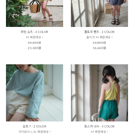
마틴 쇼츠 - 2 COLOR
플로르 팬츠 - 2 COLOR
M 빠른배송 !
올리브 M 빠른배송 !
30,600원
23,800원
21,420원
16,660원
요트 T - 2 COLOR
토스카 나시 - 3 COLOR
아이보리 L,XL 빠른배송 !
M 빠른배송 !