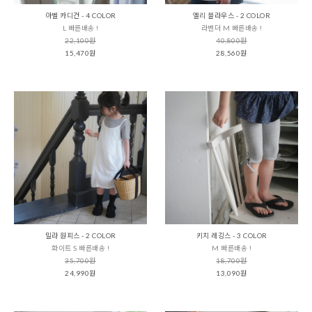
아벨 카디건 - 4 COLOR
엘리 블라우스 - 2 COLOR
L 빠른배송 !
라벤더 M 빠른배송 !
22,100원
40,800원
15,470원
28,560원
밀라 원피스 - 2 COLOR
키치 레깅스 - 3 COLOR
화이트 S 빠른배송 !
M 빠른배송 !
35,700원
18,700원
24,990원
13,090원