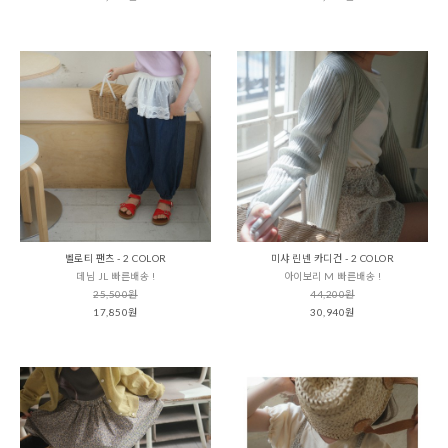
벨로티 팬츠 - 2 COLOR
미샤 린넨 카디건 - 2 COLOR
데님 JL 빠른배송 !
아이보리 M 빠른배송 !
25,500원
44,200원
17,850원
30,940원