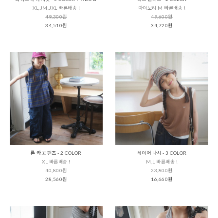
XL,JM,JXL 빠른배송 !
아이보리 M 빠른배송 !
49,300원
49,600원
34,510원
34,720원
론 카고 팬츠 - 2 COLOR
레이어 나시 - 3 COLOR
XL 빠른배송 !
M,L 빠른배송 !
40,800원
23,800원
28,560원
16,660원