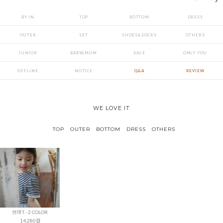
BY IN
TOP
BOTTOM
DRESS
OUTER
SET
SHOES&SOCKS
OTHERS
JUNIOR
BABY&MOM
SALE
ONLY YOU
OFFLINE
NOTICE
Q&A
REVIEW
WE LOVE IT
TOP
OUTER
BOTTOM
DRESS
OTHERS
브아 T - 2 COLOR
14,280원