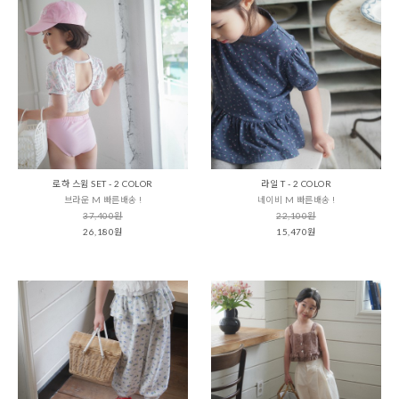
로하 스윔 SET - 2 COLOR
라일 T - 2 COLOR
브라운 M 빠른배송 !
네이비 M 빠른배송 !
37,400원
22,100원
26,180원
15,470원