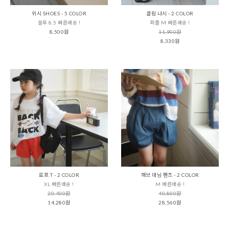
위시 SHOES - 5 COLOR
클림 나시 - 2 COLOR
블루 8.5 빠른배송 !
퍼플 M 빠른배송 !
8,500원
11,900원
8,330원
로프 T - 2 COLOR
해브 데님 팬츠 - 2 COLOR
XL 빠른배송 !
M 빠른배송 !
20,400원
40,800원
14,280원
28,560원