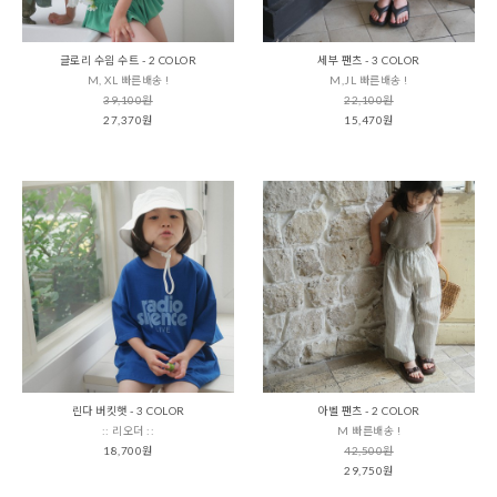
글로리 수읨 수트 - 2 COLOR
세부 팬츠 - 3 COLOR
M, XL 빠른배송 !
M,JL 빠른배송 !
39,100원
22,100원
27,370원
15,470원
린다 버킷햇 - 3 COLOR
아벨 팬츠 - 2 COLOR
:: 리오더 ::
M 빠른배송 !
18,700원
42,500원
29,750원