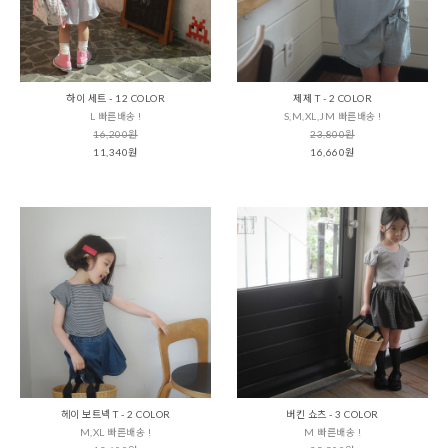
하이 세트 - 12 COLOR
제제 T - 2 COLOR
L 빠른배송 !
S,M,XL,JM 빠른배송 !
16,200원
23,800원
11,340원
16,660원
헤이 보트넥 T - 2 COLOR
버킨 쇼츠 - 3 COLOR
M,XL 빠른배송 !
M 빠른배송 !