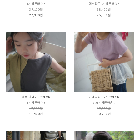
M 빠른배송 !
머스타드 M 빠른배송 !
39,100원
38,400원
27,370원
26,880원
네르 나시 - 3 COLOR
포니 골지 T - 3 COLOR
M 빠른배송 !
S,JM 빠른배송 !
17,000원
15,300원
11,900원
10,710원