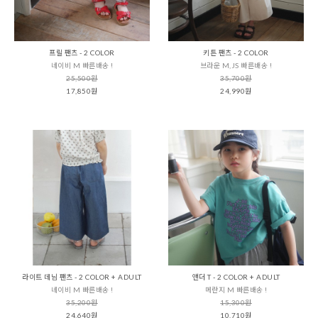
프릴 팬츠 - 2 COLOR
키튼 팬츠 - 2 COLOR
네이비 M 빠른배송 !
브라운 M,JS 빠른배송 !
25,500원
35,700원
17,850원
24,990원
라이트 데님 팬츠 - 2 COLOR + ADULT
앤더 T - 2 COLOR + ADULT
네이비 M 빠른배송 !
메란지 M 빠른배송 !
35,200원
15,300원
24,640원
10,710원