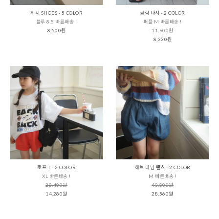
위시 SHOES - 5 COLOR
클림 나시 - 2 COLOR
블루 8.5 빠른배송 !
퍼플 M 빠른배송 !
8,500원
11,900원
8,330원
로프 T - 2 COLOR
해브 데님 팬츠 - 2 COLOR
XL 빠른배송 !
M 빠른배송 !
20,400원
40,800원
14,280원
28,560원