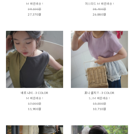
M 빠른배송 !
머스타드 M 빠른배송 !
39,100원
38,400원
27,370원
26,880원
네르 나시 - 3 COLOR
포니 골지 T - 3 COLOR
M 빠른배송 !
S,JM 빠른배송 !
17,000원
15,300원
11,900원
10,710원