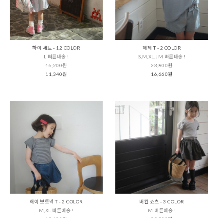
하이 세트 - 12 COLOR
제제 T - 2 COLOR
L 빠른배송 !
S,M,XL,JM 빠른배송 !
16,200원
23,800원
11,340원
16,660원
헤이 보트넥 T - 2 COLOR
버킨 쇼츠 - 3 COLOR
M,XL 빠른배송 !
M 빠른배송 !