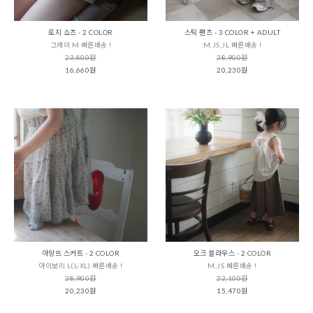
로지 쇼츠 - 2 COLOR
스틱 팬츠 - 3 COLOR + ADULT
그레이 M 빠른배송 !
M,JS,JL 빠른배송 !
23,800원
28,900원
16,660원
20,230원
아망뜨 스커트 - 2 COLOR
오크 블라우스 - 2 COLOR
아이보리 L(L-XL) 빠른배송 !
M,JS 빠른배송 !
28,900원
22,100원
20,230원
15,470원