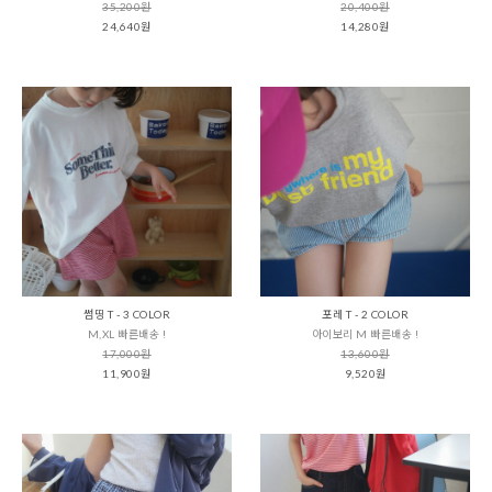
35,200원
20,400원
24,640원
14,280원
썸띵 T - 3 COLOR
포레 T - 2 COLOR
M,XL 빠른배송 !
아이보리 M 빠른배송 !
17,000원
13,600원
11,900원
9,520원