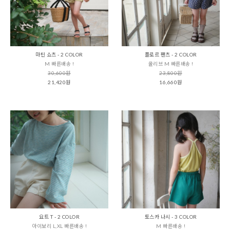
마틴 쇼츠 - 2 COLOR
플로르 팬츠 - 2 COLOR
M 빠른배송 !
올리브 M 빠른배송 !
30,600원
23,800원
21,420원
16,660원
요트 T - 2 COLOR
토스카 나시 - 3 COLOR
아이보리 L,XL 빠른배송 !
M 빠른배송 !