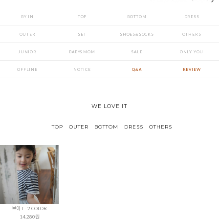
BY IN
TOP
BOTTOM
DRESS
OUTER
SET
SHOES&SOCKS
OTHERS
JUNIOR
BABY&MOM
SALE
ONLY YOU
OFFLINE
NOTICE
Q&A
REVIEW
WE LOVE IT
TOP
OUTER
BOTTOM
DRESS
OTHERS
브아 T - 2 COLOR
14,280원