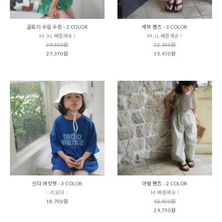
글로리 수읨 수트 - 2 COLOR
세부 팬츠 - 3 COLOR
M, XL 빠른배송 !
M,JL 빠른배송 !
39,100원
22,100원
27,370원
15,470원
린다 버킷햇 - 3 COLOR
아벨 팬츠 - 2 COLOR
:: 리오더 ::
M 빠른배송 !
18,700원
42,500원
29,750원