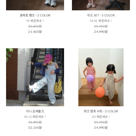
포에토 팬츠 - 2 COLOR
위드 SET - 5 COLOR
M 빠른배송 !
M,XL 빠른배송 !
30,600원
35,700원
21,420원
24,990원
리니 오버롤즈
마크 점프 수트 - 2 COLOR
M,JS 빠른배송 !
XS 빠른배송 !
45,900원
35,700원
32,130원
24,990원