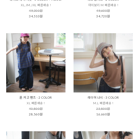
XL,JM,JXL 빠른배송 !
아이보리 M 빠른배송 !
49,300원
49,600원
34,510원
34,720원
론 카고 팬츠 - 2 COLOR
레이어 나시 - 3 COLOR
XL 빠른배송 !
M,L 빠른배송 !
40,800원
23,800원
28,560원
16,660원