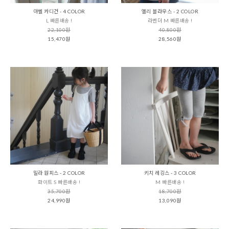
아벨 카디건 - 4 COLOR
엘리 블라우스 - 2 COLOR
L 빠른배송 !
라벤더 M 빠른배송 !
22,100원
40,800원
15,470원
28,560원
밀라 원피스 - 2 COLOR
키치 레깅스 - 3 COLOR
화이트 S 빠른배송 !
M 빠른배송 !
35,700원
18,700원
24,990원
13,090원