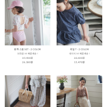
로하 스윔 SET - 2 COLOR
라일 T - 2 COLOR
브라운 M 빠른배송 !
네이비 M 빠른배송 !
37,400원
22,100원
26,180원
15,470원