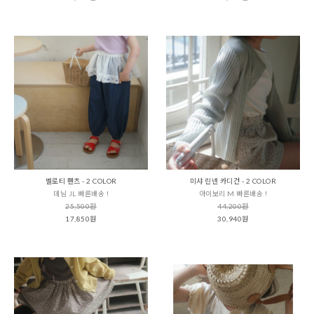
벨로티 팬츠 - 2 COLOR
미샤 린넨 카디건 - 2 COLOR
데님 JL 빠른배송 !
아이보리 M 빠른배송 !
25,500원
44,200원
17,850원
30,940원