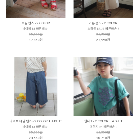
프릴 팬츠 - 2 COLOR
키튼 팬츠 - 2 COLOR
네이비 M 빠른배송 !
브라운 M,JS 빠른배송 !
25,500원
35,700원
17,850원
24,990원
라이트 데님 팬츠 - 2 COLOR + ADULT
앤더 T - 2 COLOR + ADULT
네이비 M 빠른배송 !
메란지 M 빠른배송 !
35,200원
15,300원
24,640원
10,710원