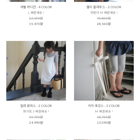
아벨 카디건 - 4 COLOR
엘리 블라우스 - 2 COLOR
L 빠른배송 !
라벤더 M 빠른배송 !
22,100원
40,800원
15,470원
28,560원
밀라 원피스 - 2 COLOR
키치 레깅스 - 3 COLOR
화이트 S 빠른배송 !
M 빠른배송 !
35,700원
18,700원
24,990원
13,090원