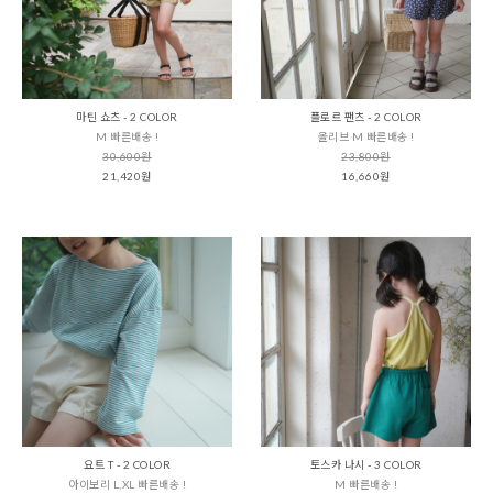
마틴 쇼츠 - 2 COLOR
플로르 팬츠 - 2 COLOR
M 빠른배송 !
올리브 M 빠른배송 !
30,600원
23,800원
21,420원
16,660원
요트 T - 2 COLOR
토스카 나시 - 3 COLOR
아이보리 L,XL 빠른배송 !
M 빠른배송 !