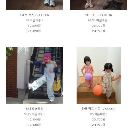
포에토 팬츠 - 2 COLOR
위드 SET - 5 COLOR
M 빠른배송 !
M,XL 빠른배송 !
30,600원
35,700원
21,420원
24,990원
리니 오버롤즈
마크 점프 수트 - 2 COLOR
M,JS 빠른배송 !
XS 빠른배송 !
45,900원
35,700원
32,130원
24,990원