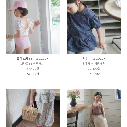
로하 스윔 SET - 2 COLOR
라일 T - 2 COLOR
브라운 M 빠른배송 !
네이비 M 빠른배송 !
37,400원
22,100원
26,180원
15,470원