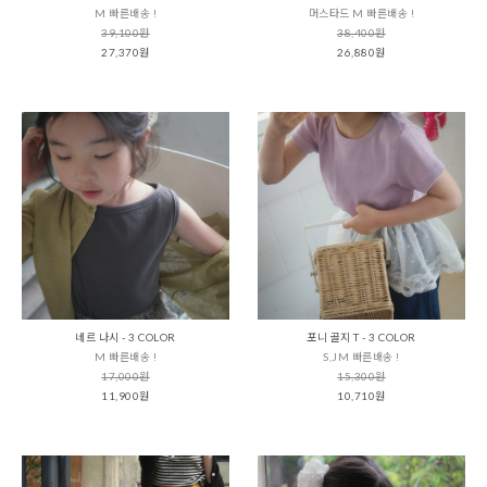
M 빠른배송 !
머스타드 M 빠른배송 !
39,100원
38,400원
27,370원
26,880원
네르 나시 - 3 COLOR
포니 골지 T - 3 COLOR
M 빠른배송 !
S,JM 빠른배송 !
17,000원
15,300원
11,900원
10,710원