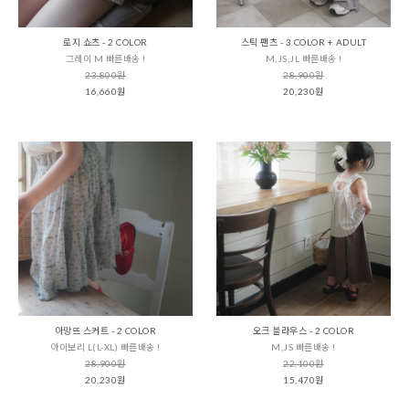
로지 쇼츠 - 2 COLOR
스틱 팬츠 - 3 COLOR + ADULT
그레이 M 빠른배송 !
M,JS,JL 빠른배송 !
23,800원
28,900원
16,660원
20,230원
아망뜨 스커트 - 2 COLOR
오크 블라우스 - 2 COLOR
아이보리 L(L-XL) 빠른배송 !
M,JS 빠른배송 !
28,900원
22,100원
20,230원
15,470원