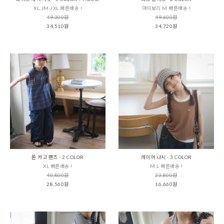
XL,JM,JXL 빠른배송 !
아이보리 M 빠른배송 !
49,300원
49,600원
34,510원
34,720원
론 카고 팬츠 - 2 COLOR
레이어 나시 - 3 COLOR
XL 빠른배송 !
M,L 빠른배송 !
40,800원
23,800원
28,560원
16,660원