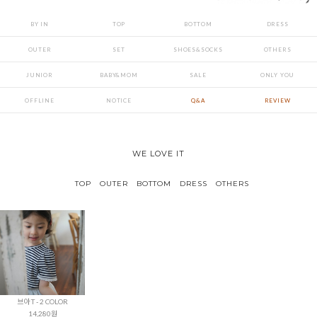
BY IN
TOP
BOTTOM
DRESS
OUTER
SET
SHOES&SOCKS
OTHERS
JUNIOR
BABY&MOM
SALE
ONLY YOU
OFFLINE
NOTICE
Q&A
REVIEW
WE LOVE IT
TOP
OUTER
BOTTOM
DRESS
OTHERS
브아 T - 2 COLOR
14,280원