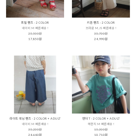
프릴 팬츠 - 2 COLOR
키튼 팬츠 - 2 COLOR
네이비 M 빠른배송 !
브라운 M,JS 빠른배송 !
25,500원
35,700원
17,850원
24,990원
라이트 데님 팬츠 - 2 COLOR + ADULT
앤더 T - 2 COLOR + ADULT
네이비 M 빠른배송 !
메란지 M 빠른배송 !
35,200원
15,300원
24,640원
10,710원