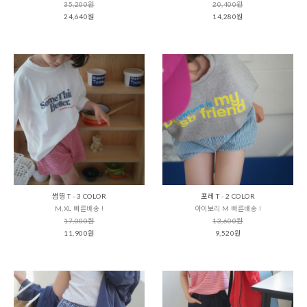
35,200원
20,400원
24,640원
14,280원
썸띵 T - 3 COLOR
포레 T - 2 COLOR
M,XL 빠른배송 !
아이보리 M 빠른배송 !
17,000원
13,600원
11,900원
9,520원