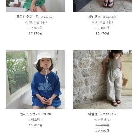
글로리 수읨 수트 - 2 COLOR
세부 팬츠 - 3 COLOR
M, XL 빠른배송 !
M,JL 빠른배송 !
39,100원
22,100원
27,370원
15,470원
린다 버킷햇 - 3 COLOR
아벨 팬츠 - 2 COLOR
:: 리오더 ::
M 빠른배송 !
18,700원
42,500원
29,750원