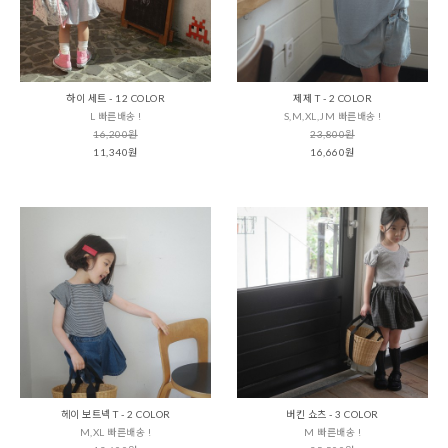
하이 세트 - 12 COLOR
제제 T - 2 COLOR
L 빠른배송 !
S,M,XL,JM 빠른배송 !
16,200원
23,800원
11,340원
16,660원
헤이 보트넥 T - 2 COLOR
버킨 쇼츠 - 3 COLOR
M,XL 빠른배송 !
M 빠른배송 !