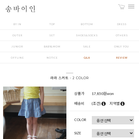
BY IN
TOP
BOTTOM
DRESS
OUTER
SET
SHOES&SOCKS
OTHERS
JUNIOR
BABY&MOM
SALE
ONLY YOU
OFFLINE
NOTICE
Q&A
REVIEW
라라 스커트 - 2 COLOR
상품가
17,850
원won
배송비
(조건)
지역별
COLOR
SIZE