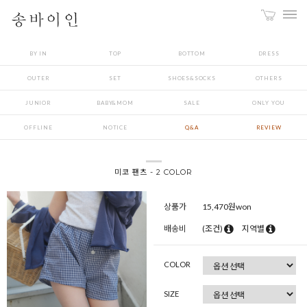
BY IN
TOP
BOTTOM
DRESS
OUTER
SET
SHOES&SOCKS
OTHERS
JUNIOR
BABY&MOM
SALE
ONLY YOU
OFFLINE
NOTICE
Q&A
REVIEW
미코 팬츠 - 2 COLOR
상품가
15,470
원won
배송비
(조건)
지역별
COLOR
SIZE