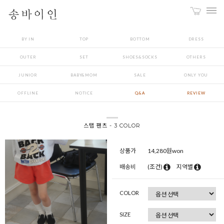
BY IN
TOP
BOTTOM
DRESS
OUTER
SET
SHOES&SOCKS
OTHERS
JUNIOR
BABY&MOM
SALE
ONLY YOU
OFFLINE
NOTICE
Q&A
REVIEW
스탭 팬츠 - 3 COLOR
상품가
14,280
원won
배송비
(조건)
지역별
COLOR
SIZE