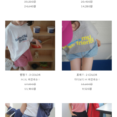
35,200원
20,400원
24,640원
14,280원
썸띵 T - 3 COLOR
포레 T - 2 COLOR
M,XL 빠른배송 !
아이보리 M 빠른배송 !
17,000원
13,600원
11,900원
9,520원