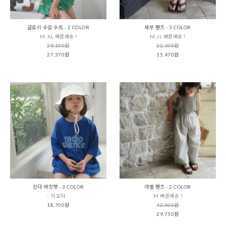
글로리 수읨 수트 - 2 COLOR
세부 팬츠 - 3 COLOR
M, XL 빠른배송 !
M,JL 빠른배송 !
39,100원
22,100원
27,370원
15,470원
린다 버킷햇 - 3 COLOR
아벨 팬츠 - 2 COLOR
:: 리오더 ::
M 빠른배송 !
18,700원
42,500원
29,750원