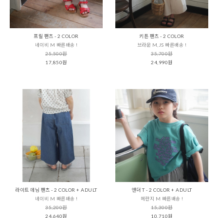
프릴 팬츠 - 2 COLOR
키튼 팬츠 - 2 COLOR
네이비 M 빠른배송 !
브라운 M,JS 빠른배송 !
25,500원
35,700원
17,850원
24,990원
라이트 데님 팬츠 - 2 COLOR + ADULT
앤더 T - 2 COLOR + ADULT
네이비 M 빠른배송 !
메란지 M 빠른배송 !
35,200원
15,300원
24,640원
10,710원