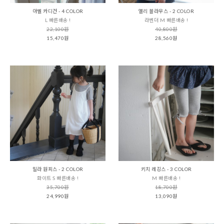
아벨 카디건 - 4 COLOR
엘리 블라우스 - 2 COLOR
L 빠른배송 !
라벤더 M 빠른배송 !
22,100원
40,800원
15,470원
28,560원
밀라 원피스 - 2 COLOR
키치 레깅스 - 3 COLOR
화이트 S 빠른배송 !
M 빠른배송 !
35,700원
18,700원
24,990원
13,090원