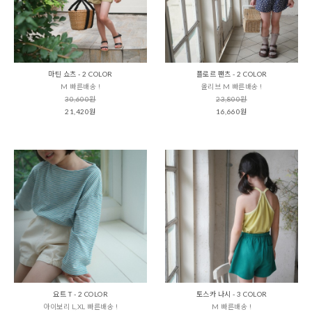
마틴 쇼츠 - 2 COLOR
플로르 팬츠 - 2 COLOR
M 빠른배송 !
올리브 M 빠른배송 !
30,600원
23,800원
21,420원
16,660원
요트 T - 2 COLOR
토스카 나시 - 3 COLOR
아이보리 L,XL 빠른배송 !
M 빠른배송 !