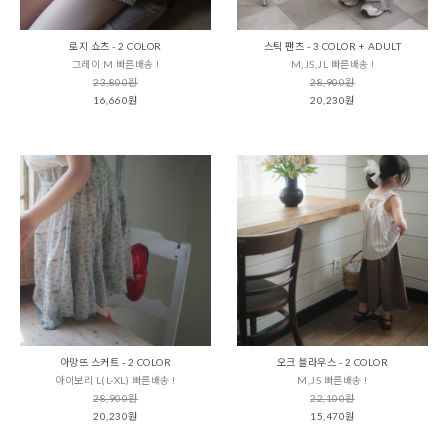
로지 쇼츠 - 2 COLOR
스틱 팬츠 - 3 COLOR + ADULT
그레이 M 빠른배송 !
M,JS,JL 빠른배송 !
23,800원
28,900원
16,660원
20,230원
아망뜨 스커트 - 2 COLOR
오크 블라우스 - 2 COLOR
아이보리 L(L-XL) 빠른배송 !
M,JS 빠른배송 !
28,900원
22,100원
20,230원
15,470원