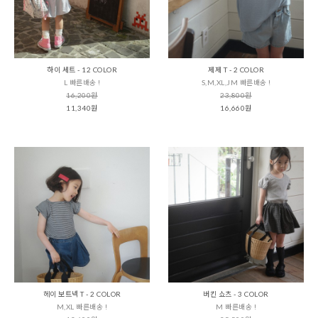
하이 세트 - 12 COLOR
제제 T - 2 COLOR
L 빠른배송 !
S,M,XL,JM 빠른배송 !
16,200원
23,800원
11,340원
16,660원
헤이 보트넥 T - 2 COLOR
버킨 쇼츠 - 3 COLOR
M,XL 빠른배송 !
M 빠른배송 !