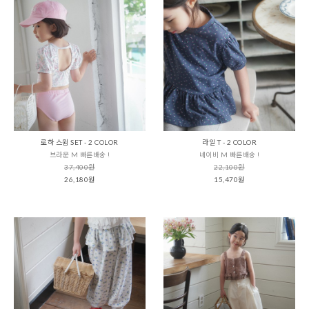
로하 스윔 SET - 2 COLOR
라일 T - 2 COLOR
브라운 M 빠른배송 !
네이비 M 빠른배송 !
37,400원
22,100원
26,180원
15,470원