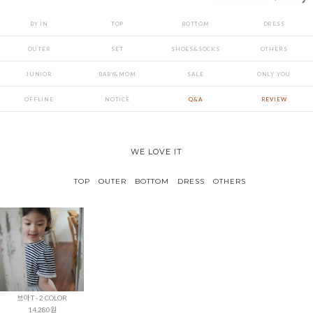
BY IN
TOP
BOTTOM
DRESS
OUTER
SET
SHOES&SOCKS
OTHERS
JUNIOR
BABY&MOM
SALE
ONLY YOU
OFFLINE
NOTICE
Q&A
REVIEW
WE LOVE IT
TOP
OUTER
BOTTOM
DRESS
OTHERS
브아 T - 2 COLOR
14,280원