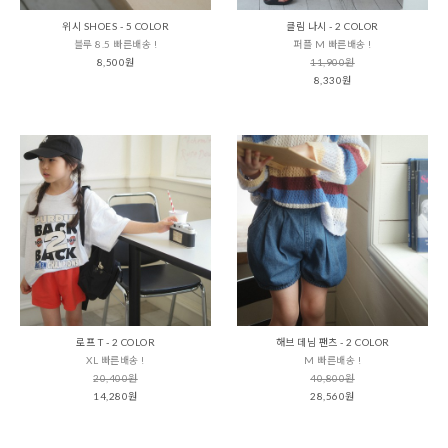
위시 SHOES - 5 COLOR
클림 나시 - 2 COLOR
블루 8.5 빠른배송 !
퍼플 M 빠른배송 !
8,500원
11,900원
8,330원
로프 T - 2 COLOR
해브 데님 팬츠 - 2 COLOR
XL 빠른배송 !
M 빠른배송 !
20,400원
40,800원
14,280원
28,560원