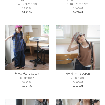
XL,JM,JXL 빠른배송 !
아이보리 M 빠른배송 !
49,300원
49,600원
34,510원
34,720원
론 카고 팬츠 - 2 COLOR
레이어 나시 - 3 COLOR
XL 빠른배송 !
M,L 빠른배송 !
40,800원
23,800원
28,560원
16,660원