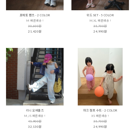
포에토 팬츠 - 2 COLOR
위드 SET - 5 COLOR
M 빠른배송 !
M,XL 빠른배송 !
30,600원
35,700원
21,420원
24,990원
리니 오버롤즈
마크 점프 수트 - 2 COLOR
M,JS 빠른배송 !
XS 빠른배송 !
45,900원
35,700원
32,130원
24,990원