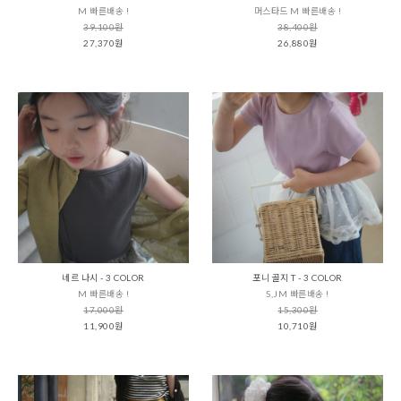
M 빠른배송 !
머스타드 M 빠른배송 !
39,100원
38,400원
27,370원
26,880원
네르 나시 - 3 COLOR
포니 골지 T - 3 COLOR
M 빠른배송 !
S,JM 빠른배송 !
17,000원
15,300원
11,900원
10,710원