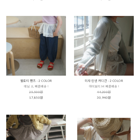
벨로티 팬츠 - 2 COLOR
미샤 린넨 카디건 - 2 COLOR
데님 JL 빠른배송 !
아이보리 M 빠른배송 !
25,500원
44,200원
17,850원
30,940원