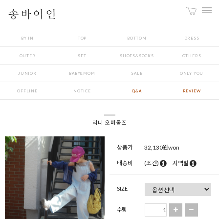
BY IN
TOP
BOTTOM
DRESS
OUTER
SET
SHOES&SOCKS
OTHERS
JUNIOR
BABY&MOM
SALE
ONLY YOU
OFFLINE
NOTICE
Q&A
REVIEW
리니 오버롤즈
상품가
32,130
원won
배송비
(조건)
지역별
SIZE
수량