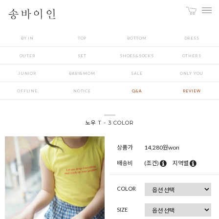
BY IN
TOP
BOTTOM
DRESS
OUTER
SET
SHOES&SOCKS
OTHERS
JUNIOR
BABY&MOM
SALE
ONLY YOU
OFFLINE
NOTICE
Q&A
REVIEW
노우 T - 3 COLOR
상품가
14,280
원won
배송비
(조건)
지역별
COLOR
SIZE