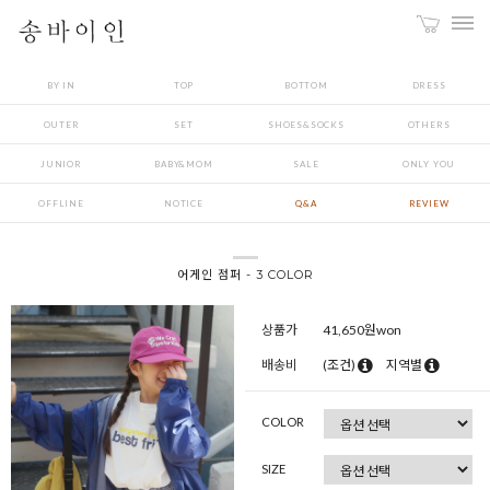
BY IN
TOP
BOTTOM
DRESS
OUTER
SET
SHOES&SOCKS
OTHERS
JUNIOR
BABY&MOM
SALE
ONLY YOU
OFFLINE
NOTICE
Q&A
REVIEW
어게인 점퍼 - 3 COLOR
상품가
41,650
원won
배송비
(조건)
지역별
COLOR
SIZE