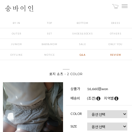
BY IN
TOP
BOTTOM
DRESS
OUTER
SET
SHOES&SOCKS
OTHERS
JUNIOR
BABY&MOM
SALE
ONLY YOU
OFFLINE
NOTICE
Q&A
REVIEW
로지 쇼츠 - 2 COLOR
상품가
16,660
원won
배송비
(조건)
지역별
COLOR
SIZE