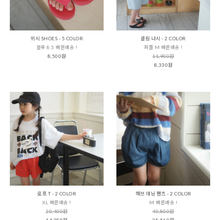
위시 SHOES - 5 COLOR
클림 나시 - 2 COLOR
블루 8.5 빠른배송 !
퍼플 M 빠른배송 !
8,500원
11,900원
8,330원
로프 T - 2 COLOR
해브 데님 팬츠 - 2 COLOR
XL 빠른배송 !
M 빠른배송 !
20,400원
40,800원
14,280원
28,560원