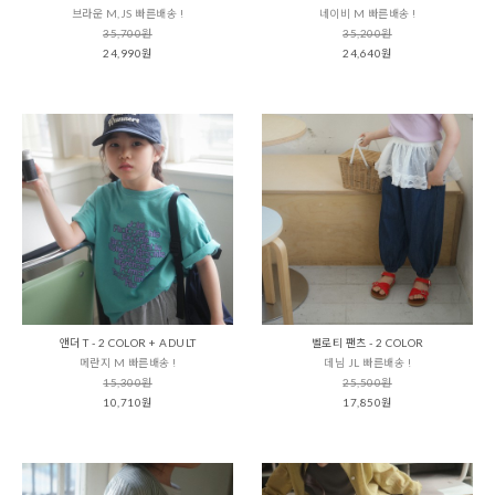
브라운 M,JS 빠른배송 !
네이비 M 빠른배송 !
35,700원
35,200원
24,990원
24,640원
앤더 T - 2 COLOR + ADULT
벨로티 팬츠 - 2 COLOR
메란지 M 빠른배송 !
데님 JL 빠른배송 !
15,300원
25,500원
10,710원
17,850원