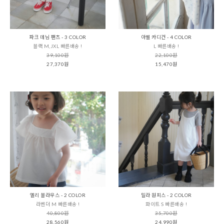
파크 데님 팬츠 - 3 COLOR
아벨 카디건 - 4 COLOR
블랙 M,JXL 빠른배송 !
L 빠른배송 !
39,100원
22,100원
27,370원
15,470원
엘리 블라우스 - 2 COLOR
밀라 원피스 - 2 COLOR
라벤더 M 빠른배송 !
화이트 S 빠른배송 !
40,800원
35,700원
28,560원
24,990원