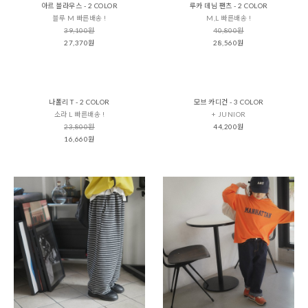
아르 블라우스 - 2 COLOR
루카 데님 팬츠 - 2 COLOR
블루 M 빠른배송 !
M,L 빠른배송 !
39,100원
40,800원
27,370원
28,560원
나폴리 T - 2 COLOR
모브 카디건 - 3 COLOR
소라 L 빠른배송 !
+ JUNIOR
23,800원
44,200원
16,660원