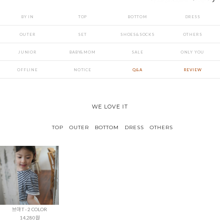
BY IN
TOP
BOTTOM
DRESS
OUTER
SET
SHOES&SOCKS
OTHERS
JUNIOR
BABY&MOM
SALE
ONLY YOU
OFFLINE
NOTICE
Q&A
REVIEW
WE LOVE IT
TOP
OUTER
BOTTOM
DRESS
OTHERS
브아 T - 2 COLOR
14,280원