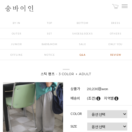
BY IN
TOP
BOTTOM
DRESS
OUTER
SET
SHOES&SOCKS
OTHERS
JUNIOR
BABY&MOM
SALE
ONLY YOU
OFFLINE
NOTICE
Q&A
REVIEW
스틱 팬츠 - 3 COLOR + ADULT
상품가
20,230
원won
배송비
(조건)
지역별
COLOR
SIZE