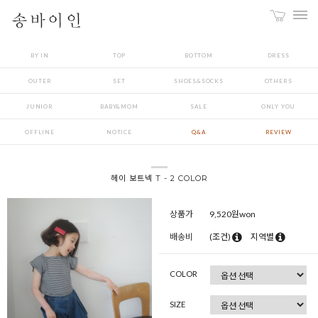
BY IN
TOP
BOTTOM
DRESS
OUTER
SET
SHOES&SOCKS
OTHERS
JUNIOR
BABY&MOM
SALE
ONLY YOU
OFFLINE
NOTICE
Q&A
REVIEW
헤이 보트넥 T - 2 COLOR
상품가
9,520
원won
배송비
(조건)
지역별
COLOR
SIZE