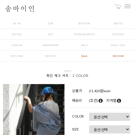
BY IN
TOP
BOTTOM
DRESS
OUTER
SET
SHOES&SOCKS
OTHERS
JUNIOR
BABY&MOM
SALE
ONLY YOU
OFFLINE
NOTICE
Q&A
REVIEW
파인 체크 셔츠 - 2 COLOR
상품가
21,420
원won
배송비
(조건)
지역별
COLOR
SIZE