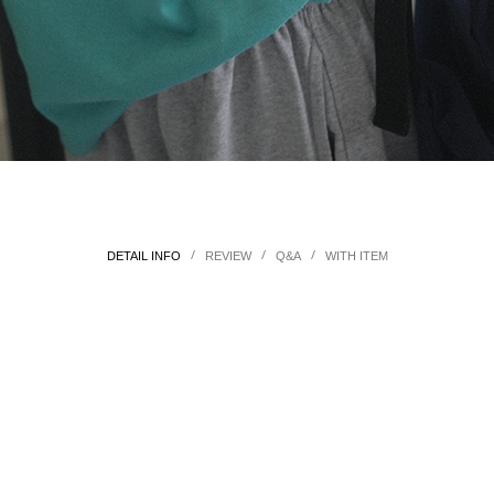
/
/
/
DETAIL INFO
REVIEW
Q&A
WITH ITEM