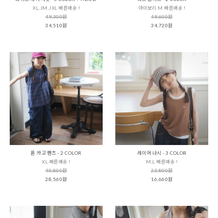
XL,JM,JXL 빠른배송 !
아이보리 M 빠른배송 !
49,300원
49,600원
34,510원
34,720원
론 카고 팬츠 - 2 COLOR
레이어 나시 - 3 COLOR
XL 빠른배송 !
M,L 빠른배송 !
40,800원
23,800원
28,560원
16,660원