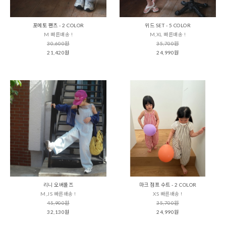
포에토 팬츠 - 2 COLOR
위드 SET - 5 COLOR
M 빠른배송 !
M,XL 빠른배송 !
30,600원
35,700원
21,420원
24,990원
리니 오버롤즈
마크 점프 수트 - 2 COLOR
M,JS 빠른배송 !
XS 빠른배송 !
45,900원
35,700원
32,130원
24,990원