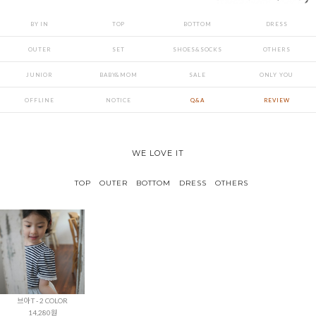
BY IN
TOP
BOTTOM
DRESS
OUTER
SET
SHOES&SOCKS
OTHERS
JUNIOR
BABY&MOM
SALE
ONLY YOU
OFFLINE
NOTICE
Q&A
REVIEW
WE LOVE IT
TOP
OUTER
BOTTOM
DRESS
OTHERS
브아 T - 2 COLOR
14,280원