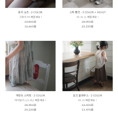
로지 쇼츠 - 2 COLOR
스틱 팬츠 - 3 COLOR + ADULT
그레이 M 빠른배송 !
M,JS,JL 빠른배송 !
23,800원
28,900원
16,660원
20,230원
아망뜨 스커트 - 2 COLOR
오크 블라우스 - 2 COLOR
아이보리 L(L-XL) 빠른배송 !
M,JS 빠른배송 !
28,900원
22,100원
20,230원
15,470원