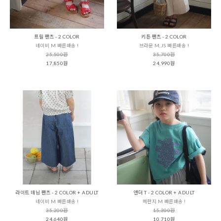
프릴 팬츠 - 2 COLOR
키튼 팬츠 - 2 COLOR
네이비 M 빠른배송 !
브라운 M,JS 빠른배송 !
25,500원
35,700원
17,850원
24,990원
라이트 데님 팬츠 - 2 COLOR + ADULT
앤더 T - 2 COLOR + ADULT
네이비 M 빠른배송 !
메란지 M 빠른배송 !
35,200원
15,300원
24,640원
10,710원