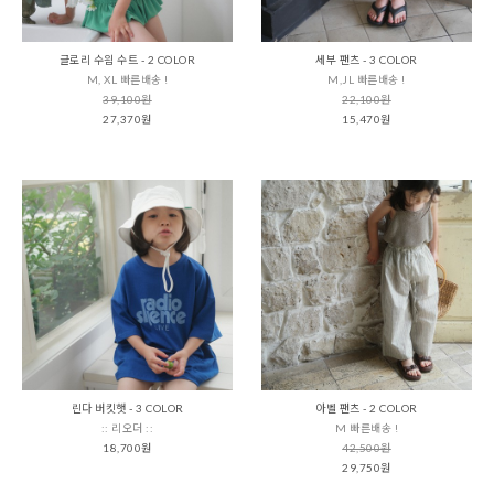
글로리 수읨 수트 - 2 COLOR
세부 팬츠 - 3 COLOR
M, XL 빠른배송 !
M,JL 빠른배송 !
39,100원
22,100원
27,370원
15,470원
린다 버킷햇 - 3 COLOR
아벨 팬츠 - 2 COLOR
:: 리오더 ::
M 빠른배송 !
18,700원
42,500원
29,750원