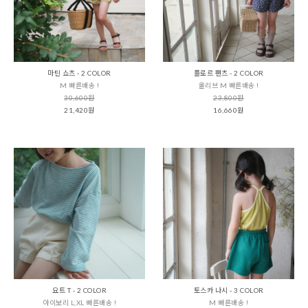
마틴 쇼츠 - 2 COLOR
플로르 팬츠 - 2 COLOR
M 빠른배송 !
올리브 M 빠른배송 !
30,600원
23,800원
21,420원
16,660원
요트 T - 2 COLOR
토스카 나시 - 3 COLOR
아이보리 L,XL 빠른배송 !
M 빠른배송 !