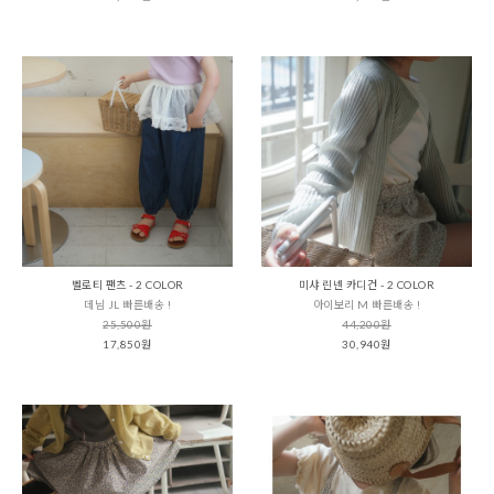
벨로티 팬츠 - 2 COLOR
미샤 린넨 카디건 - 2 COLOR
데님 JL 빠른배송 !
아이보리 M 빠른배송 !
25,500원
44,200원
17,850원
30,940원