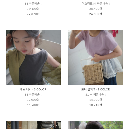
M 빠른배송 !
머스타드 M 빠른배송 !
39,100원
38,400원
27,370원
26,880원
네르 나시 - 3 COLOR
포니 골지 T - 3 COLOR
M 빠른배송 !
S,JM 빠른배송 !
17,000원
15,300원
11,900원
10,710원