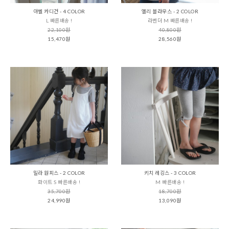
아벨 카디건 - 4 COLOR
엘리 블라우스 - 2 COLOR
L 빠른배송 !
라벤더 M 빠른배송 !
22,100원
40,800원
15,470원
28,560원
밀라 원피스 - 2 COLOR
키치 레깅스 - 3 COLOR
화이트 S 빠른배송 !
M 빠른배송 !
35,700원
18,700원
24,990원
13,090원