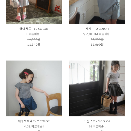
하이 세트 - 12 COLOR
제제 T - 2 COLOR
L 빠른배송 !
S,M,XL,JM 빠른배송 !
16,200원
23,800원
11,340원
16,660원
헤이 보트넥 T - 2 COLOR
버킨 쇼츠 - 3 COLOR
M,XL 빠른배송 !
M 빠른배송 !