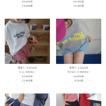
35,200원
20,400원
24,640원
14,280원
썸띵 T - 3 COLOR
포레 T - 2 COLOR
M,XL 빠른배송 !
아이보리 M 빠른배송 !
17,000원
13,600원
11,900원
9,520원