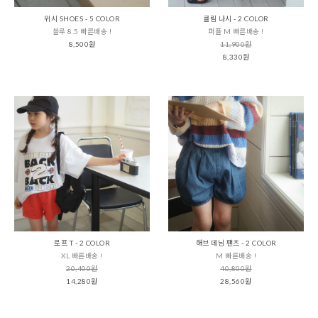
위시 SHOES - 5 COLOR
클림 나시 - 2 COLOR
블루 8.5 빠른배송 !
퍼플 M 빠른배송 !
8,500원
11,900원
8,330원
로프 T - 2 COLOR
해브 데님 팬츠 - 2 COLOR
XL 빠른배송 !
M 빠른배송 !
20,400원
40,800원
14,280원
28,560원