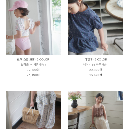
로하 스윔 SET - 2 COLOR
라일 T - 2 COLOR
브라운 M 빠른배송 !
네이비 M 빠른배송 !
37,400원
22,100원
26,180원
15,470원