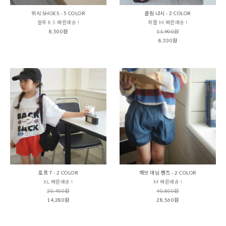
위시 SHOES - 5 COLOR
클림 나시 - 2 COLOR
블루 8.5 빠른배송 !
퍼플 M 빠른배송 !
8,500원
11,900원
8,330원
로프 T - 2 COLOR
해브 데님 팬츠 - 2 COLOR
XL 빠른배송 !
M 빠른배송 !
20,400원
40,800원
14,280원
28,560원