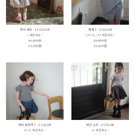
하이 세트 - 12 COLOR
제제 T - 2 COLOR
L 빠른배송 !
S,M,XL,JM 빠른배송 !
16,200원
23,800원
11,340원
16,660원
헤이 보트넥 T - 2 COLOR
버킨 쇼츠 - 3 COLOR
M,XL 빠른배송 !
M 빠른배송 !