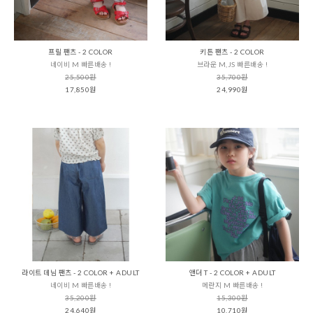
프릴 팬츠 - 2 COLOR
키튼 팬츠 - 2 COLOR
네이비 M 빠른배송 !
브라운 M,JS 빠른배송 !
25,500원
35,700원
17,850원
24,990원
라이트 데님 팬츠 - 2 COLOR + ADULT
앤더 T - 2 COLOR + ADULT
네이비 M 빠른배송 !
메란지 M 빠른배송 !
35,200원
15,300원
24,640원
10,710원