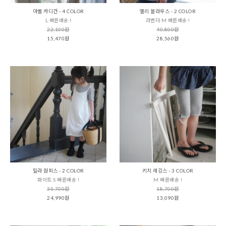
아벨 카디건 - 4 COLOR
엘리 블라우스 - 2 COLOR
L 빠른배송 !
라벤더 M 빠른배송 !
22,100원
40,800원
15,470원
28,560원
밀라 원피스 - 2 COLOR
키치 레깅스 - 3 COLOR
화이트 S 빠른배송 !
M 빠른배송 !
35,700원
18,700원
24,990원
13,090원