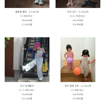
포에토 팬츠 - 2 COLOR
위드 SET - 5 COLOR
M 빠른배송 !
M,XL 빠른배송 !
30,600원
35,700원
21,420원
24,990원
리니 오버롤즈
마크 점프 수트 - 2 COLOR
M,JS 빠른배송 !
XS 빠른배송 !
45,900원
35,700원
32,130원
24,990원