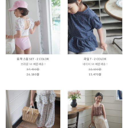
로하 스윔 SET - 2 COLOR
라일 T - 2 COLOR
브라운 M 빠른배송 !
네이비 M 빠른배송 !
37,400원
22,100원
26,180원
15,470원