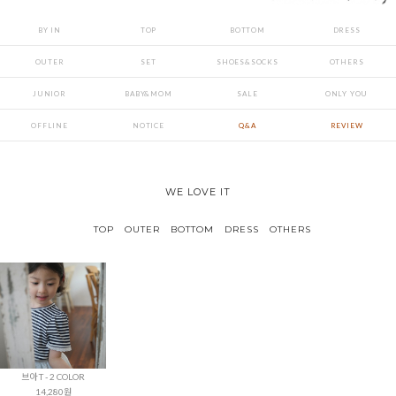
BY IN
TOP
BOTTOM
DRESS
OUTER
SET
SHOES&SOCKS
OTHERS
JUNIOR
BABY&MOM
SALE
ONLY YOU
OFFLINE
NOTICE
Q&A
REVIEW
WE LOVE IT
TOP
OUTER
BOTTOM
DRESS
OTHERS
브아 T - 2 COLOR
14,280원