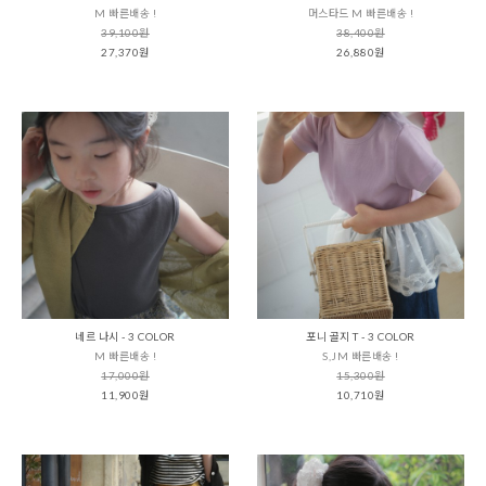
M 빠른배송 !
머스타드 M 빠른배송 !
39,100원
38,400원
27,370원
26,880원
네르 나시 - 3 COLOR
포니 골지 T - 3 COLOR
M 빠른배송 !
S,JM 빠른배송 !
17,000원
15,300원
11,900원
10,710원