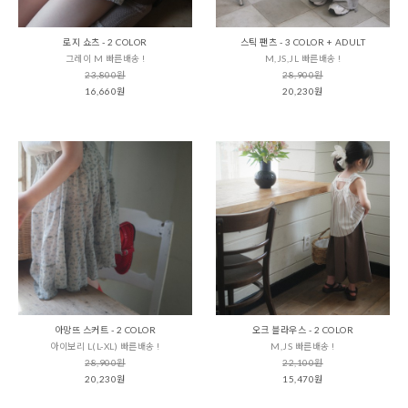
로지 쇼츠 - 2 COLOR
스틱 팬츠 - 3 COLOR + ADULT
그레이 M 빠른배송 !
M,JS,JL 빠른배송 !
23,800원
28,900원
16,660원
20,230원
아망뜨 스커트 - 2 COLOR
오크 블라우스 - 2 COLOR
아이보리 L(L-XL) 빠른배송 !
M,JS 빠른배송 !
28,900원
22,100원
20,230원
15,470원