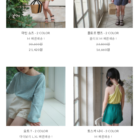
마틴 쇼츠 - 2 COLOR
플로르 팬츠 - 2 COLOR
M 빠른배송 !
올리브 M 빠른배송 !
30,600원
23,800원
21,420원
16,660원
요트 T - 2 COLOR
토스카 나시 - 3 COLOR
아이보리 L,XL 빠른배송 !
M 빠른배송 !