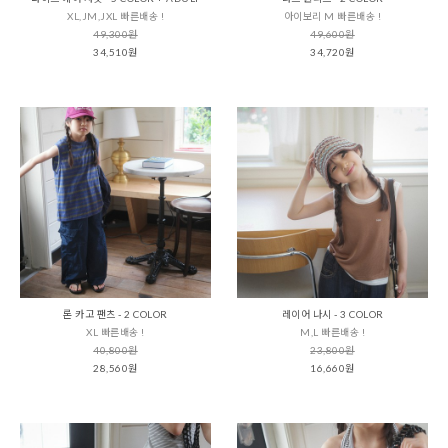
XL,JM,JXL 빠른배송 !
아이보리 M 빠른배송 !
49,300원
49,600원
34,510원
34,720원
론 카고 팬츠 - 2 COLOR
레이어 나시 - 3 COLOR
XL 빠른배송 !
M,L 빠른배송 !
40,800원
23,800원
28,560원
16,660원