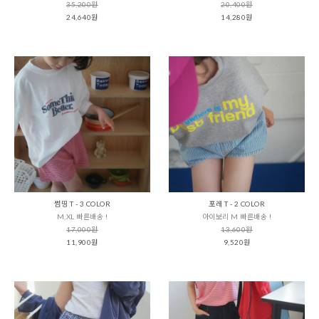
35,200원
20,400원
24,640원
14,280원
썸띵 T - 3 COLOR
포레 T - 2 COLOR
M,XL 빠른배송 !
아이보리 M 빠른배송 !
17,000원
13,600원
11,900원
9,520원