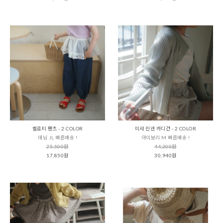
벨로티 팬츠 - 2 COLOR
미샤 린넨 카디건 - 2 COLOR
데님 JL 빠른배송 !
아이보리 M 빠른배송 !
25,500원
44,200원
17,850원
30,940원