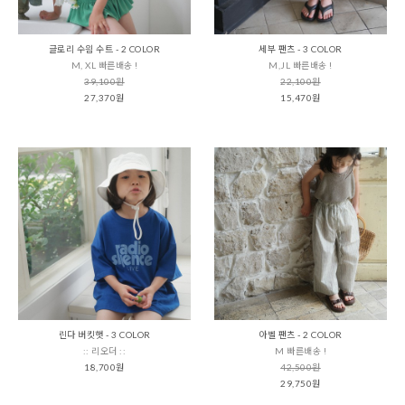
글로리 수읨 수트 - 2 COLOR
세부 팬츠 - 3 COLOR
M, XL 빠른배송 !
M,JL 빠른배송 !
39,100원
22,100원
27,370원
15,470원
린다 버킷햇 - 3 COLOR
아벨 팬츠 - 2 COLOR
:: 리오더 ::
M 빠른배송 !
18,700원
42,500원
29,750원