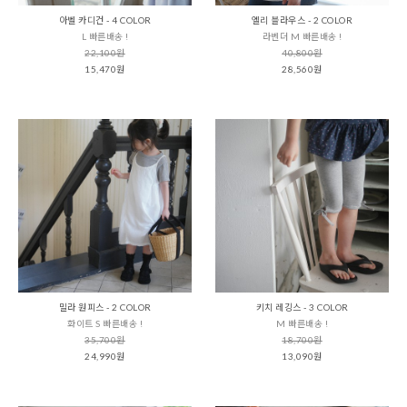
아벨 카디건 - 4 COLOR
엘리 블라우스 - 2 COLOR
L 빠른배송 !
라벤더 M 빠른배송 !
22,100원
40,800원
15,470원
28,560원
밀라 원피스 - 2 COLOR
키치 레깅스 - 3 COLOR
화이트 S 빠른배송 !
M 빠른배송 !
35,700원
18,700원
24,990원
13,090원