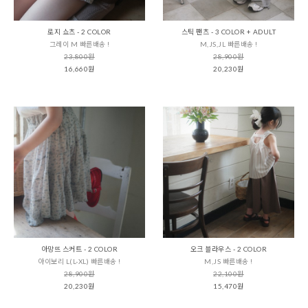
로지 쇼츠 - 2 COLOR
스틱 팬츠 - 3 COLOR + ADULT
그레이 M 빠른배송 !
M,JS,JL 빠른배송 !
23,800원
28,900원
16,660원
20,230원
아망뜨 스커트 - 2 COLOR
오크 블라우스 - 2 COLOR
아이보리 L(L-XL) 빠른배송 !
M,JS 빠른배송 !
28,900원
22,100원
20,230원
15,470원