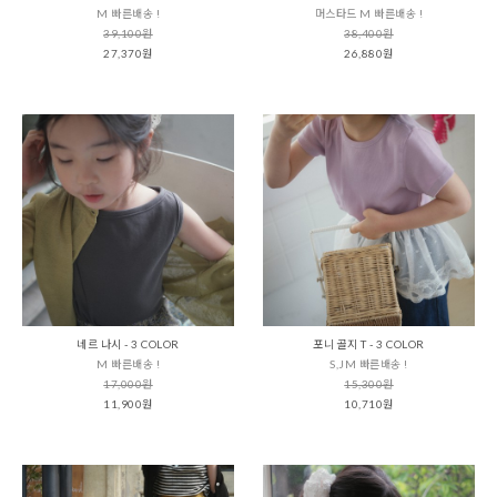
M 빠른배송 !
머스타드 M 빠른배송 !
39,100원
38,400원
27,370원
26,880원
네르 나시 - 3 COLOR
포니 골지 T - 3 COLOR
M 빠른배송 !
S,JM 빠른배송 !
17,000원
15,300원
11,900원
10,710원