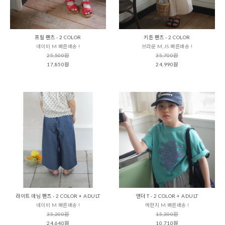
프릴 팬츠 - 2 COLOR
키튼 팬츠 - 2 COLOR
네이비 M 빠른배송 !
브라운 M,JS 빠른배송 !
25,500원
35,700원
17,850원
24,990원
라이트 데님 팬츠 - 2 COLOR + ADULT
앤더 T - 2 COLOR + ADULT
네이비 M 빠른배송 !
메란지 M 빠른배송 !
35,200원
15,300원
24,640원
10,710원