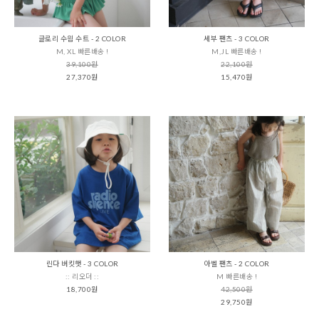
글로리 수읨 수트 - 2 COLOR
세부 팬츠 - 3 COLOR
M, XL 빠른배송 !
M,JL 빠른배송 !
39,100원
22,100원
27,370원
15,470원
린다 버킷햇 - 3 COLOR
아벨 팬츠 - 2 COLOR
:: 리오더 ::
M 빠른배송 !
18,700원
42,500원
29,750원