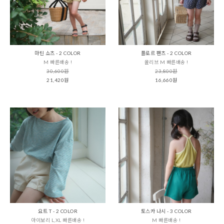
마틴 쇼츠 - 2 COLOR
플로르 팬츠 - 2 COLOR
M 빠른배송 !
올리브 M 빠른배송 !
30,600원
23,800원
21,420원
16,660원
요트 T - 2 COLOR
토스카 나시 - 3 COLOR
아이보리 L,XL 빠른배송 !
M 빠른배송 !