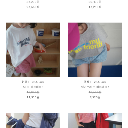
35,200원
20,400원
24,640원
14,280원
썸띵 T - 3 COLOR
포레 T - 2 COLOR
M,XL 빠른배송 !
아이보리 M 빠른배송 !
17,000원
13,600원
11,900원
9,520원