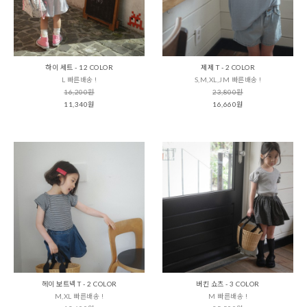
하이 세트 - 12 COLOR
제제 T - 2 COLOR
L 빠른배송 !
S,M,XL,JM 빠른배송 !
16,200원
23,800원
11,340원
16,660원
헤이 보트넥 T - 2 COLOR
버킨 쇼츠 - 3 COLOR
M,XL 빠른배송 !
M 빠른배송 !