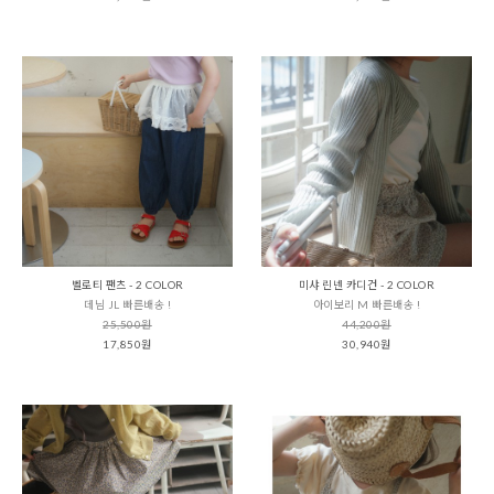
벨로티 팬츠 - 2 COLOR
미샤 린넨 카디건 - 2 COLOR
데님 JL 빠른배송 !
아이보리 M 빠른배송 !
25,500원
44,200원
17,850원
30,940원