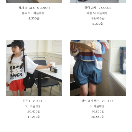
위시 SHOES - 5 COLOR
클림 나시 - 2 COLOR
블루 8.5 빠른배송 !
퍼플 M 빠른배송 !
8,500원
11,900원
8,330원
로프 T - 2 COLOR
해브 데님 팬츠 - 2 COLOR
XL 빠른배송 !
M 빠른배송 !
20,400원
40,800원
14,280원
28,560원