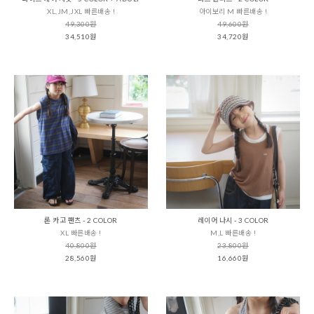
XL,JM,JXL 빠른배송 !
아이보리 M 빠른배송 !
49,300원
49,600원
34,510원
34,720원
론 카고 팬츠 - 2 COLOR
레이어 나시 - 3 COLOR
XL 빠른배송 !
M,L 빠른배송 !
40,800원
23,800원
28,560원
16,660원