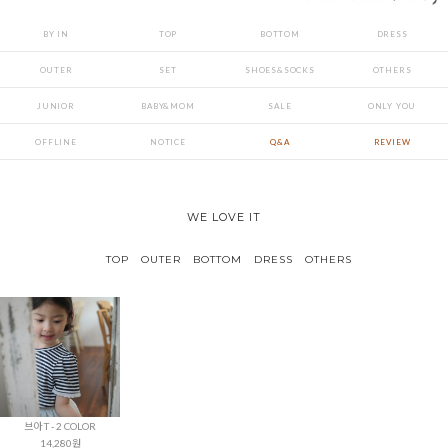
BY IN
TOP
BOTTOM
DRESS
OUTER
SET
SHOES&SOCKS
OTHERS
JUNIOR
BABY&MOM
SALE
ONLY YOU
OFFLINE
NOTICE
Q&A
REVIEW
WE LOVE IT
TOP
OUTER
BOTTOM
DRESS
OTHERS
브아 T - 2 COLOR
14,280원