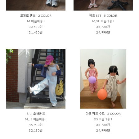
포에토 팬츠 - 2 COLOR
위드 SET - 5 COLOR
M 빠른배송 !
M,XL 빠른배송 !
30,600원
35,700원
21,420원
24,990원
리니 오버롤즈
마크 점프 수트 - 2 COLOR
M,JS 빠른배송 !
XS 빠른배송 !
45,900원
35,700원
32,130원
24,990원