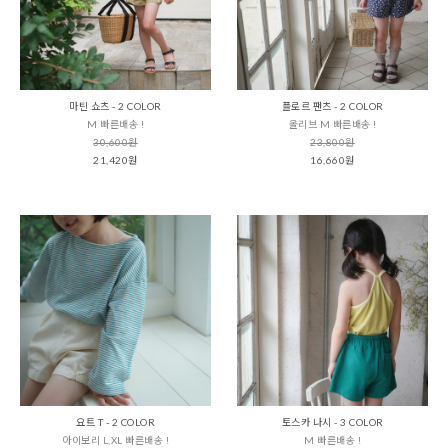
마틴 쇼츠 - 2 COLOR
플로르 팬츠 - 2 COLOR
M 빠른배송 !
올리브 M 빠른배송 !
30,600원
23,800원
21,420원
16,660원
요트 T - 2 COLOR
토스카 나시 - 3 COLOR
아이보리 L,XL 빠른배송 !
M 빠른배송 !