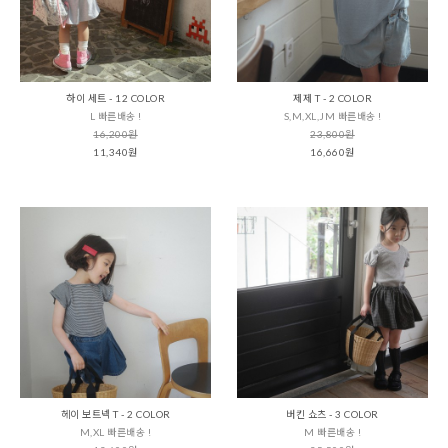
하이 세트 - 12 COLOR
제제 T - 2 COLOR
L 빠른배송 !
S,M,XL,JM 빠른배송 !
16,200원
23,800원
11,340원
16,660원
헤이 보트넥 T - 2 COLOR
버킨 쇼츠 - 3 COLOR
M,XL 빠른배송 !
M 빠른배송 !