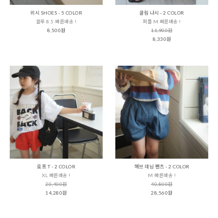
위시 SHOES - 5 COLOR
클림 나시 - 2 COLOR
블루 8.5 빠른배송 !
퍼플 M 빠른배송 !
8,500원
11,900원
8,330원
로프 T - 2 COLOR
해브 데님 팬츠 - 2 COLOR
XL 빠른배송 !
M 빠른배송 !
20,400원
40,800원
14,280원
28,560원