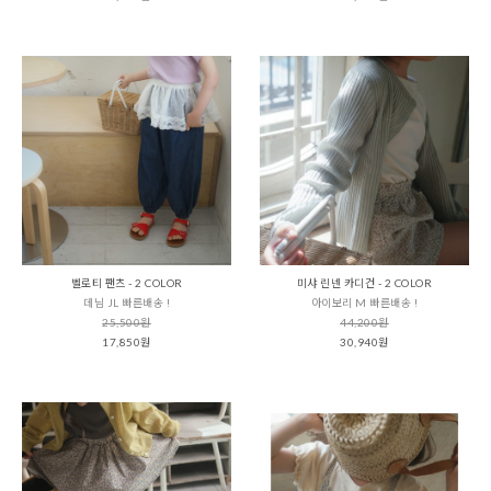
벨로티 팬츠 - 2 COLOR
미샤 린넨 카디건 - 2 COLOR
데님 JL 빠른배송 !
아이보리 M 빠른배송 !
25,500원
44,200원
17,850원
30,940원