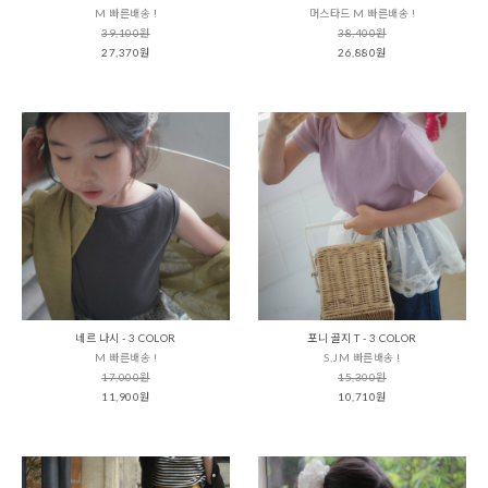
M 빠른배송 !
머스타드 M 빠른배송 !
39,100원
38,400원
27,370원
26,880원
네르 나시 - 3 COLOR
포니 골지 T - 3 COLOR
M 빠른배송 !
S,JM 빠른배송 !
17,000원
15,300원
11,900원
10,710원