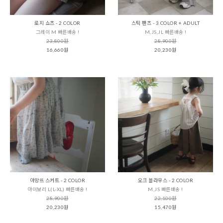
로지 쇼츠 - 2 COLOR
스틱 팬츠 - 3 COLOR + ADULT
그레이 M 빠른배송 !
M,JS,JL 빠른배송 !
23,800원
28,900원
16,660원
20,230원
아망뜨 스커트 - 2 COLOR
오크 블라우스 - 2 COLOR
아이보리 L(L-XL) 빠른배송 !
M,JS 빠른배송 !
28,900원
22,100원
20,230원
15,470원