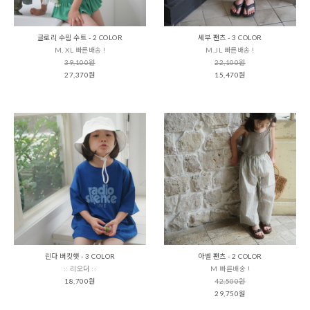
글로리 수읨 수트 - 2 COLOR
세부 팬츠 - 3 COLOR
M, XL 빠른배송 !
M,JL 빠른배송 !
39,100원
22,100원
27,370원
15,470원
린다 버킷햇 - 3 COLOR
아벨 팬츠 - 2 COLOR
:: 리오더 ::
M 빠른배송 !
18,700원
42,500원
29,750원