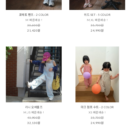
포에토 팬츠 - 2 COLOR
위드 SET - 5 COLOR
M 빠른배송 !
M,XL 빠른배송 !
30,600원
35,700원
21,420원
24,990원
리니 오버롤즈
마크 점프 수트 - 2 COLOR
M,JS 빠른배송 !
XS 빠른배송 !
45,900원
35,700원
32,130원
24,990원