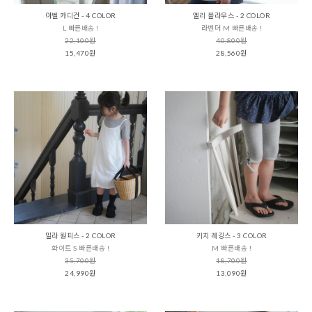
아벨 카디건 - 4 COLOR
엘리 블라우스 - 2 COLOR
L 빠른배송 !
라벤더 M 빠른배송 !
22,100원
40,800원
15,470원
28,560원
밀라 원피스 - 2 COLOR
키치 레깅스 - 3 COLOR
화이트 S 빠른배송 !
M 빠른배송 !
35,700원
18,700원
24,990원
13,090원