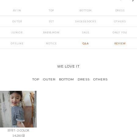
BY IN
TOP
BOTTOM
DRESS
OUTER
SET
SHOES&SOCKS
OTHERS
JUNIOR
BABY&MOM
SALE
ONLY YOU
OFFLINE
NOTICE
Q&A
REVIEW
WE LOVE IT
TOP
OUTER
BOTTOM
DRESS
OTHERS
브아 T - 2 COLOR
14,280원