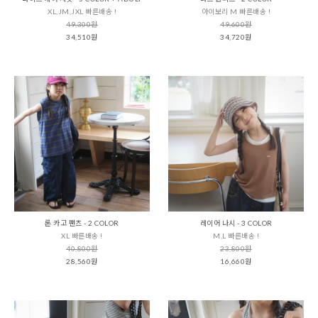
XL,JM,JXL 빠른배송 !
아이보리 M 빠른배송 !
49,300원
49,600원
34,510원
34,720원
론 카고 팬츠 - 2 COLOR
레이어 나시 - 3 COLOR
XL 빠른배송 !
M,L 빠른배송 !
40,800원
23,800원
28,560원
16,660원