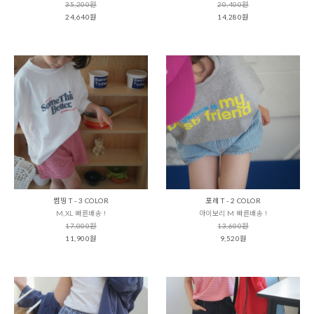
35,200원
20,400원
24,640원
14,280원
썸띵 T - 3 COLOR
포레 T - 2 COLOR
M,XL 빠른배송 !
아이보리 M 빠른배송 !
17,000원
13,600원
11,900원
9,520원