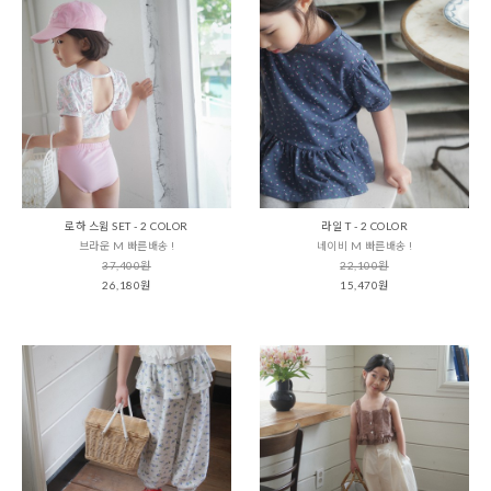
로하 스윔 SET - 2 COLOR
라일 T - 2 COLOR
브라운 M 빠른배송 !
네이비 M 빠른배송 !
37,400원
22,100원
26,180원
15,470원