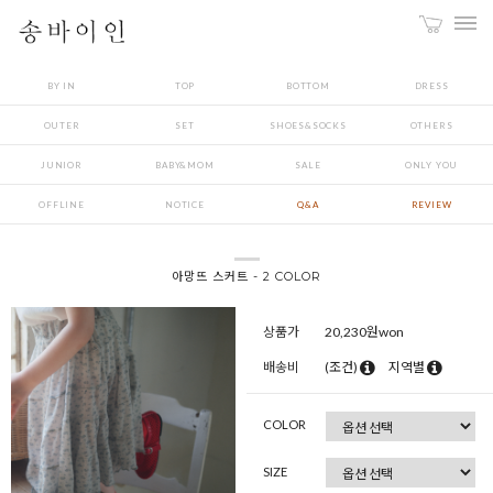
BY IN
TOP
BOTTOM
DRESS
OUTER
SET
SHOES&SOCKS
OTHERS
JUNIOR
BABY&MOM
SALE
ONLY YOU
OFFLINE
NOTICE
Q&A
REVIEW
아망뜨 스커트 - 2 COLOR
상품가
20,230
원won
배송비
(조건)
지역별
COLOR
SIZE