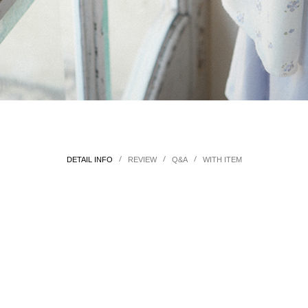
/
/
/
DETAIL INFO
REVIEW
Q&A
WITH ITEM