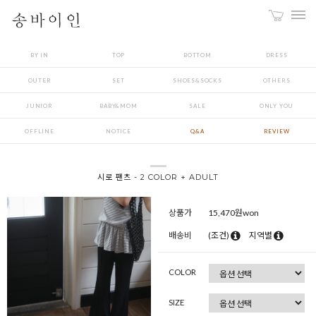
BY IN
TOP
BOTTOM
DRESS
OUTER
SET
SHOES&SOCKS
OTHERS
JUNIOR
BABY&MOM
SALE
ONLY YOU
OFFLINE
NOTICE
Q&A
REVIEW
시로 팬츠 - 2 COLOR + ADULT
상품가
15,470
원won
배송비
(조건)
지역별
COLOR
SIZE