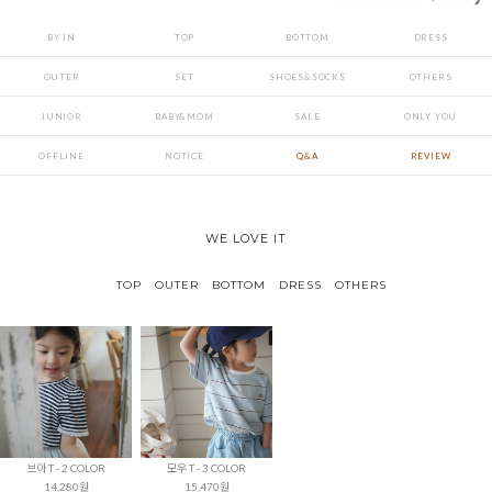
BY IN
TOP
BOTTOM
DRESS
OUTER
SET
SHOES&SOCKS
OTHERS
JUNIOR
BABY&MOM
SALE
ONLY YOU
OFFLINE
NOTICE
Q&A
REVIEW
WE LOVE IT
TOP
OUTER
BOTTOM
DRESS
OTHERS
브아 T - 2 COLOR
모우 T - 3 COLOR
14,280원
15,470원