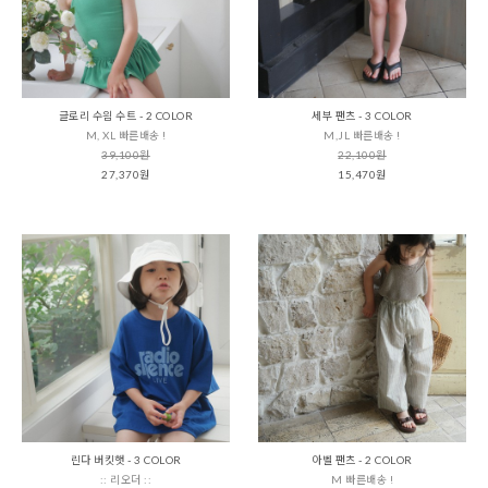
글로리 수읨 수트 - 2 COLOR
세부 팬츠 - 3 COLOR
M, XL 빠른배송 !
M,JL 빠른배송 !
39,100원
22,100원
27,370원
15,470원
린다 버킷햇 - 3 COLOR
아벨 팬츠 - 2 COLOR
:: 리오더 ::
M 빠른배송 !