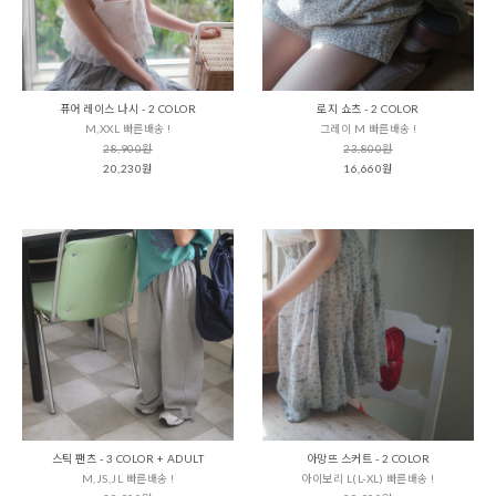
퓨어 레이스 나시 - 2 COLOR
로지 쇼츠 - 2 COLOR
M,XXL 빠른배송 !
그레이 M 빠른배송 !
28,900원
23,800원
20,230원
16,660원
스틱 팬츠 - 3 COLOR + ADULT
아망뜨 스커트 - 2 COLOR
M,JS,JL 빠른배송 !
아이보리 L(L-XL) 빠른배송 !