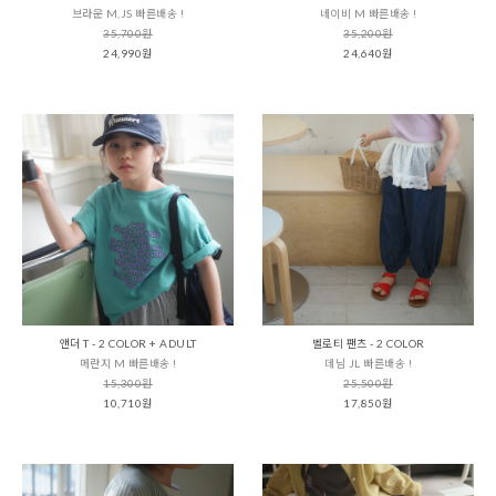
브라운 M,JS 빠른배송 !
네이비 M 빠른배송 !
35,700원
35,200원
24,990원
24,640원
앤더 T - 2 COLOR + ADULT
벨로티 팬츠 - 2 COLOR
메란지 M 빠른배송 !
데님 JL 빠른배송 !
15,300원
25,500원
10,710원
17,850원