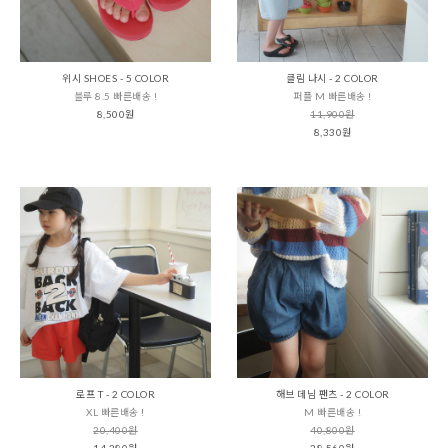
위시 SHOES - 5 COLOR
클림 나시 - 2 COLOR
블루 8.5 빠른배송 !
퍼플 M 빠른배송 !
8,500원
11,900원
8,330원
로프 T - 2 COLOR
해브 데님 팬츠 - 2 COLOR
XL 빠른배송 !
M 빠른배송 !
20,400원
40,800원
14,280원
28,560원