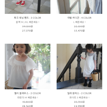
파크 데님 팬츠 - 3 COLOR
아벨 카디건 - 4 COLOR
블랙 M,JXL 빠른배송 !
L 빠른배송 !
39,100원
22,100원
27,370원
15,470원
엘리 블라우스 - 2 COLOR
밀라 원피스 - 2 COLOR
라벤더 M 빠른배송 !
화이트 S 빠른배송 !
40,800원
35,700원
28,560원
24,990원