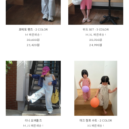
포에토 팬츠 - 2 COLOR
위드 SET - 5 COLOR
M 빠른배송 !
M,XL 빠른배송 !
30,600원
35,700원
21,420원
24,990원
리니 오버롤즈
마크 점프 수트 - 2 COLOR
M,JS 빠른배송 !
XS 빠른배송 !