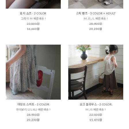
로지 쇼츠 - 2 COLOR
스틱 팬츠 - 3 COLOR + ADULT
그레이 M 빠른배송 !
M,JS,JL 빠른배송 !
23,800원
28,900원
16,660원
20,230원
아망뜨 스커트 - 2 COLOR
오크 블라우스 - 2 COLOR
아이보리 L(L-XL) 빠른배송 !
M,JS 빠른배송 !
28,900원
22,100원
20,230원
15,470원