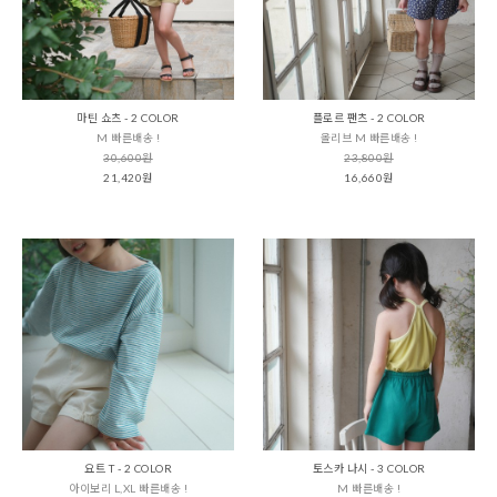
마틴 쇼츠 - 2 COLOR
플로르 팬츠 - 2 COLOR
M 빠른배송 !
올리브 M 빠른배송 !
30,600원
23,800원
21,420원
16,660원
요트 T - 2 COLOR
토스카 나시 - 3 COLOR
아이보리 L,XL 빠른배송 !
M 빠른배송 !