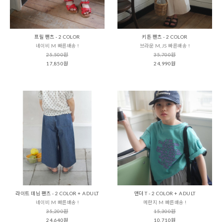
프릴 팬츠 - 2 COLOR
키튼 팬츠 - 2 COLOR
네이비 M 빠른배송 !
브라운 M,JS 빠른배송 !
25,500원
35,700원
17,850원
24,990원
라이트 데님 팬츠 - 2 COLOR + ADULT
앤더 T - 2 COLOR + ADULT
네이비 M 빠른배송 !
메란지 M 빠른배송 !
35,200원
15,300원
24,640원
10,710원