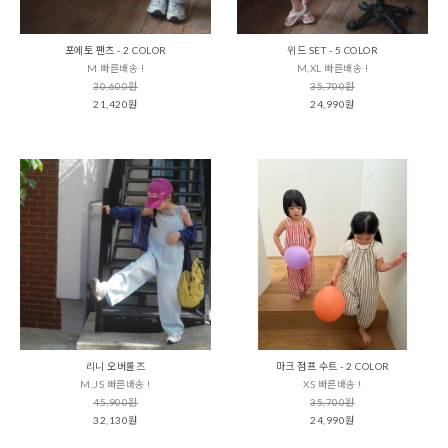
포에토 팬츠 - 2 COLOR
위드 SET - 5 COLOR
M 빠른배송 !
M,XL 빠른배송 !
30,600원
35,700원
21,420원
24,990원
리니 오버롤즈
마크 점프 수트 - 2 COLOR
M,JS 빠른배송 !
XS 빠른배송 !
45,900원
35,700원
32,130원
24,990원