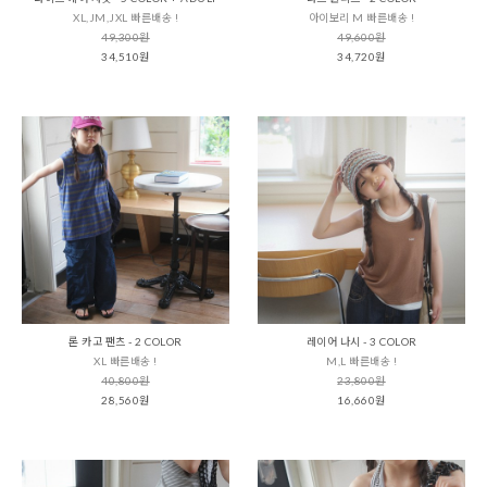
XL,JM,JXL 빠른배송 !
아이보리 M 빠른배송 !
49,300원
49,600원
34,510원
34,720원
론 카고 팬츠 - 2 COLOR
레이어 나시 - 3 COLOR
XL 빠른배송 !
M,L 빠른배송 !
40,800원
23,800원
28,560원
16,660원