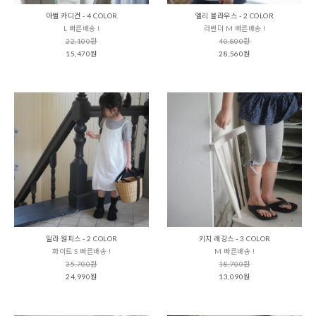
아벨 카디건 - 4 COLOR
엘리 블라우스 - 2 COLOR
L 빠른배송 !
라벤더 M 빠른배송 !
22,100원
40,800원
15,470원
28,560원
밀라 원피스 - 2 COLOR
키치 레깅스 - 3 COLOR
화이트 S 빠른배송 !
M 빠른배송 !
35,700원
18,700원
24,990원
13,090원