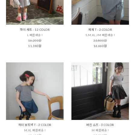
하이 세트 - 12 COLOR
제제 T - 2 COLOR
L 빠른배송 !
S,M,XL,JM 빠른배송 !
16,200원
23,800원
11,340원
16,660원
헤이 보트넥 T - 2 COLOR
버킨 쇼츠 - 3 COLOR
M,XL 빠른배송 !
M 빠른배송 !