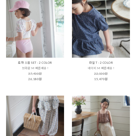
로하 스윔 SET - 2 COLOR
라일 T - 2 COLOR
브라운 M 빠른배송 !
네이비 M 빠른배송 !
37,400원
22,100원
26,180원
15,470원