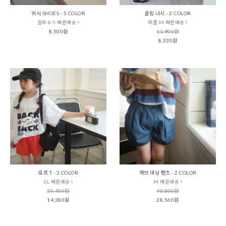
위시 SHOES - 5 COLOR
클림 나시 - 2 COLOR
블루 8.5 빠른배송 !
퍼플 M 빠른배송 !
8,500원
11,900원
8,330원
로프 T - 2 COLOR
해브 데님 팬츠 - 2 COLOR
XL 빠른배송 !
M 빠른배송 !
20,400원
40,800원
14,280원
28,560원