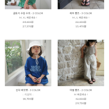
글로리 수읨 수트 - 2 COLOR
세부 팬츠 - 3 COLOR
M, XL 빠른배송 !
M,JL 빠른배송 !
39,100원
22,100원
27,370원
15,470원
린다 버킷햇 - 3 COLOR
아벨 팬츠 - 2 COLOR
:: 리오더 ::
M 빠른배송 !
18,700원
42,500원
29,750원