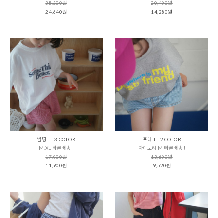
35,200원
20,400원
24,640원
14,280원
썸띵 T - 3 COLOR
포레 T - 2 COLOR
M,XL 빠른배송 !
아이보리 M 빠른배송 !
17,000원
13,600원
11,900원
9,520원