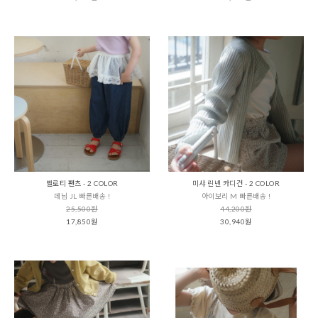
벨로티 팬츠 - 2 COLOR
미샤 린넨 카디건 - 2 COLOR
데님 JL 빠른배송 !
아이보리 M 빠른배송 !
25,500원
44,200원
17,850원
30,940원