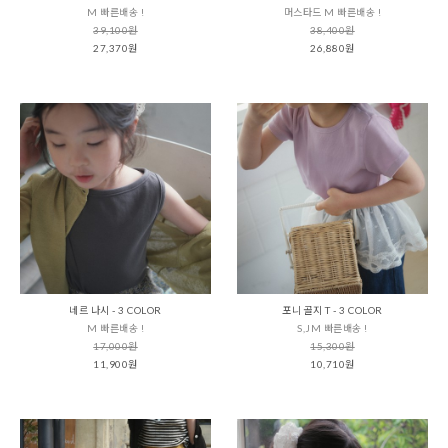
M 빠른배송 !
머스타드 M 빠른배송 !
39,100원
38,400원
27,370원
26,880원
네르 나시 - 3 COLOR
포니 골지 T - 3 COLOR
M 빠른배송 !
S,JM 빠른배송 !
17,000원
15,300원
11,900원
10,710원