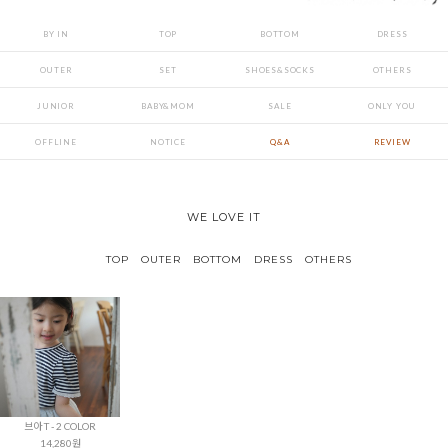
BY IN
TOP
BOTTOM
DRESS
OUTER
SET
SHOES&SOCKS
OTHERS
JUNIOR
BABY&MOM
SALE
ONLY YOU
OFFLINE
NOTICE
Q&A
REVIEW
WE LOVE IT
TOP
OUTER
BOTTOM
DRESS
OTHERS
브아 T - 2 COLOR
14,280원