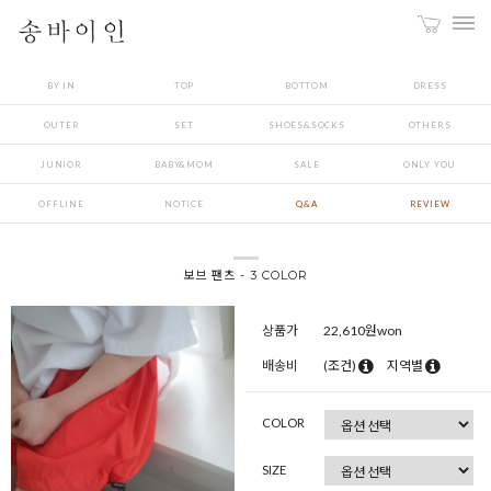
BY IN
TOP
BOTTOM
DRESS
OUTER
SET
SHOES&SOCKS
OTHERS
JUNIOR
BABY&MOM
SALE
ONLY YOU
OFFLINE
NOTICE
Q&A
REVIEW
보브 팬츠 - 3 COLOR
상품가
22,610
원won
배송비
(조건)
지역별
COLOR
SIZE