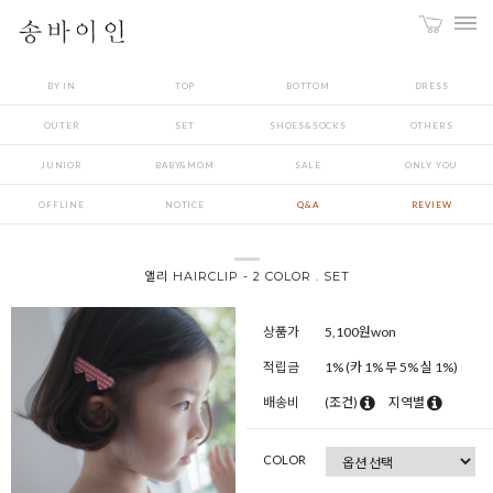
BY IN
TOP
BOTTOM
DRESS
OUTER
SET
SHOES&SOCKS
OTHERS
JUNIOR
BABY&MOM
SALE
ONLY YOU
OFFLINE
NOTICE
Q&A
REVIEW
앨리 HAIRCLIP - 2 COLOR . SET
상품가
5,100
원won
적립금
1% (카 1% 무 5% 실 1%)
배송비
(조건)
지역별
COLOR