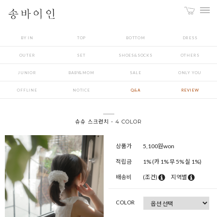
BY IN
TOP
BOTTOM
DRESS
OUTER
SET
SHOES&SOCKS
OTHERS
JUNIOR
BABY&MOM
SALE
ONLY YOU
OFFLINE
NOTICE
Q&A
REVIEW
슈슈 스크런치 - 4 COLOR
상품가
5,100
원won
적립금
1% (카 1% 무 5% 실 1%)
배송비
(조건)
지역별
COLOR