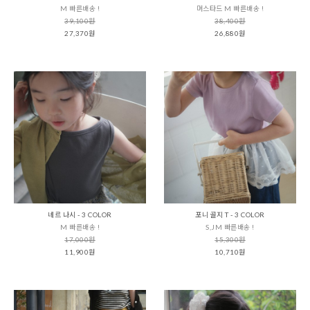
M 빠른배송 !
머스타드 M 빠른배송 !
39,100원
38,400원
27,370원
26,880원
네르 나시 - 3 COLOR
포니 골지 T - 3 COLOR
M 빠른배송 !
S,JM 빠른배송 !
17,000원
15,300원
11,900원
10,710원