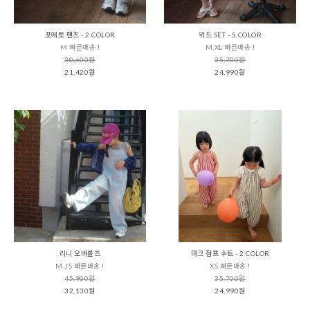
포에토 팬츠 - 2 COLOR
위드 SET - 5 COLOR
M 빠른배송 !
M,XL 빠른배송 !
30,600원
35,700원
21,420원
24,990원
리니 오버롤즈
마크 점프 수트 - 2 COLOR
M,JS 빠른배송 !
XS 빠른배송 !
45,900원
35,700원
32,130원
24,990원