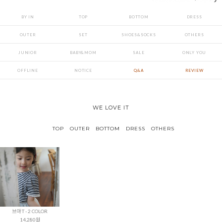
BY IN
TOP
BOTTOM
DRESS
OUTER
SET
SHOES&SOCKS
OTHERS
JUNIOR
BABY&MOM
SALE
ONLY YOU
OFFLINE
NOTICE
Q&A
REVIEW
WE LOVE IT
TOP
OUTER
BOTTOM
DRESS
OTHERS
브아 T - 2 COLOR
14,280원