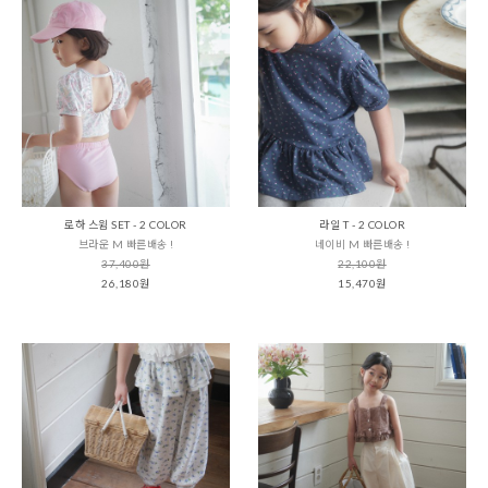
로하 스윔 SET - 2 COLOR
라일 T - 2 COLOR
브라운 M 빠른배송 !
네이비 M 빠른배송 !
37,400원
22,100원
26,180원
15,470원