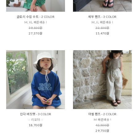
글로리 수읨 수트 - 2 COLOR
세부 팬츠 - 3 COLOR
M, XL 빠른배송 !
M,JL 빠른배송 !
39,100원
22,100원
27,370원
15,470원
린다 버킷햇 - 3 COLOR
아벨 팬츠 - 2 COLOR
:: 리오더 ::
M 빠른배송 !
18,700원
42,500원
29,750원