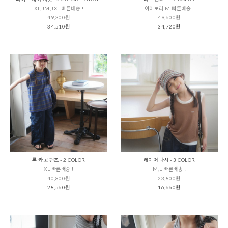
XL,JM,JXL 빠른배송 !
아이보리 M 빠른배송 !
49,300원
49,600원
34,510원
34,720원
론 카고 팬츠 - 2 COLOR
레이어 나시 - 3 COLOR
XL 빠른배송 !
M,L 빠른배송 !
40,800원
23,800원
28,560원
16,660원