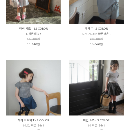
하이 세트 - 12 COLOR
제제 T - 2 COLOR
L 빠른배송 !
S,M,XL,JM 빠른배송 !
16,200원
23,800원
11,340원
16,660원
헤이 보트넥 T - 2 COLOR
버킨 쇼츠 - 3 COLOR
M,XL 빠른배송 !
M 빠른배송 !