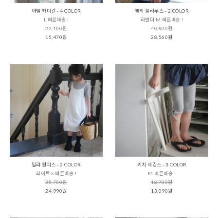
아벨 카디건 - 4 COLOR
엘리 블라우스 - 2 COLOR
L 빠른배송 !
라벤더 M 빠른배송 !
22,100원
40,800원
15,470원
28,560원
밀라 원피스 - 2 COLOR
키치 레깅스 - 3 COLOR
화이트 S 빠른배송 !
M 빠른배송 !
35,700원
18,700원
24,990원
13,090원