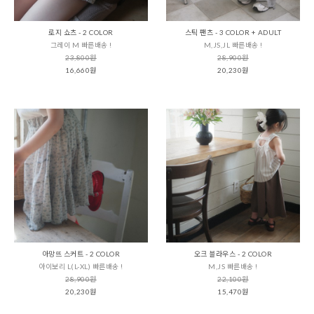
로지 쇼츠 - 2 COLOR
스틱 팬츠 - 3 COLOR + ADULT
그레이 M 빠른배송 !
M,JS,JL 빠른배송 !
23,800원
28,900원
16,660원
20,230원
아망뜨 스커트 - 2 COLOR
오크 블라우스 - 2 COLOR
아이보리 L(L-XL) 빠른배송 !
M,JS 빠른배송 !
28,900원
22,100원
20,230원
15,470원