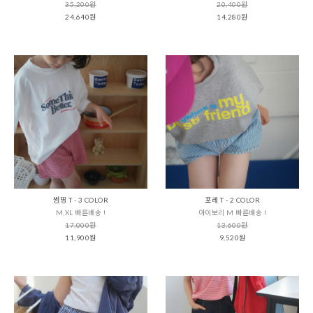
35,200원
20,400원
24,640원
14,280원
썸띵 T - 3 COLOR
포레 T - 2 COLOR
M,XL 빠른배송 !
아이보리 M 빠른배송 !
17,000원
13,600원
11,900원
9,520원