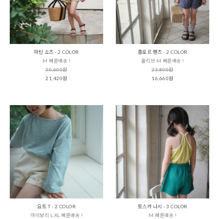
마틴 쇼츠 - 2 COLOR
플로르 팬츠 - 2 COLOR
M 빠른배송 !
올리브 M 빠른배송 !
30,600원
23,800원
21,420원
16,660원
요트 T - 2 COLOR
토스카 나시 - 3 COLOR
아이보리 L,XL 빠른배송 !
M 빠른배송 !