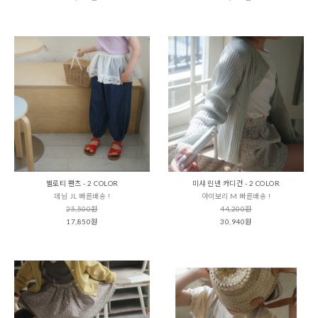
벨로티 팬츠 - 2 COLOR
미샤 린넨 카디건 - 2 COLOR
데님 JL 빠른배송 !
아이보리 M 빠른배송 !
25,500원
44,200원
17,850원
30,940원