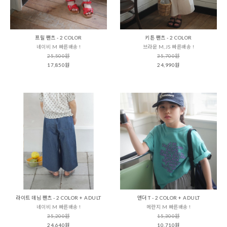
프릴 팬츠 - 2 COLOR
키튼 팬츠 - 2 COLOR
네이비 M 빠른배송 !
브라운 M,JS 빠른배송 !
25,500원
35,700원
17,850원
24,990원
라이트 데님 팬츠 - 2 COLOR + ADULT
앤더 T - 2 COLOR + ADULT
네이비 M 빠른배송 !
메란지 M 빠른배송 !
35,200원
15,300원
24,640원
10,710원