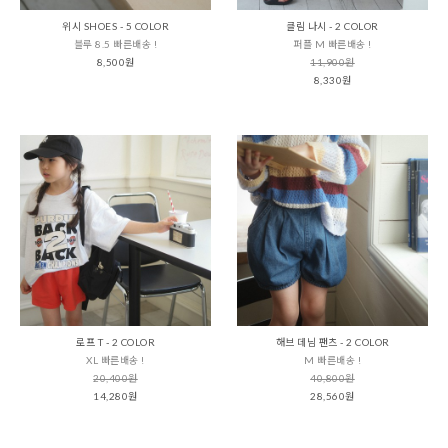
위시 SHOES - 5 COLOR
클림 나시 - 2 COLOR
블루 8.5 빠른배송 !
퍼플 M 빠른배송 !
8,500원
11,900원
8,330원
로프 T - 2 COLOR
해브 데님 팬츠 - 2 COLOR
XL 빠른배송 !
M 빠른배송 !
20,400원
40,800원
14,280원
28,560원