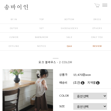
BY IN
TOP
BOTTOM
DRESS
OUTER
SET
SHOES&SOCKS
OTHERS
JUNIOR
BABY&MOM
SALE
ONLY YOU
OFFLINE
NOTICE
Q&A
REVIEW
오크 블라우스 - 2 COLOR
상품가
15,470
원won
배송비
(조건)
지역별
COLOR
SIZE