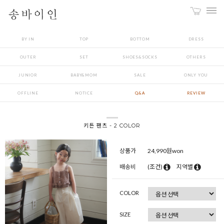
BY IN
TOP
BOTTOM
DRESS
OUTER
SET
SHOES&SOCKS
OTHERS
JUNIOR
BABY&MOM
SALE
ONLY YOU
OFFLINE
NOTICE
Q&A
REVIEW
키튼 팬츠 - 2 COLOR
상품가
24,990
원won
배송비
(조건)
지역별
COLOR
SIZE