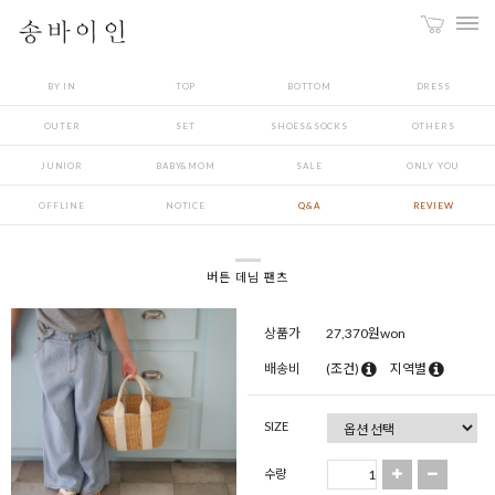
BY IN
TOP
BOTTOM
DRESS
OUTER
SET
SHOES&SOCKS
OTHERS
JUNIOR
BABY&MOM
SALE
ONLY YOU
OFFLINE
NOTICE
Q&A
REVIEW
버튼 데님 팬츠
상품가
27,370
원won
배송비
(조건)
지역별
SIZE
수량